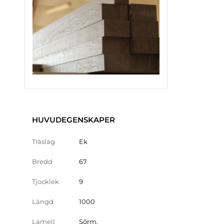
HUVUDEGENSKAPER
Träslag
Ek
Bredd
67
Tjocklek
9
Längd
1000
Lamell
Sõrm.