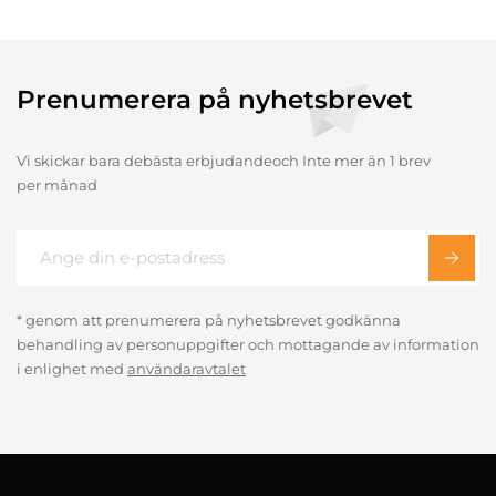
Prenumerera på nyhetsbrevet
Vi skickar bara debästa erbjudandeoch Inte mer än 1 brev
per månad
* genom att prenumerera på nyhetsbrevet godkänna
behandling av personuppgifter och mottagande av information
i enlighet med
användaravtalet