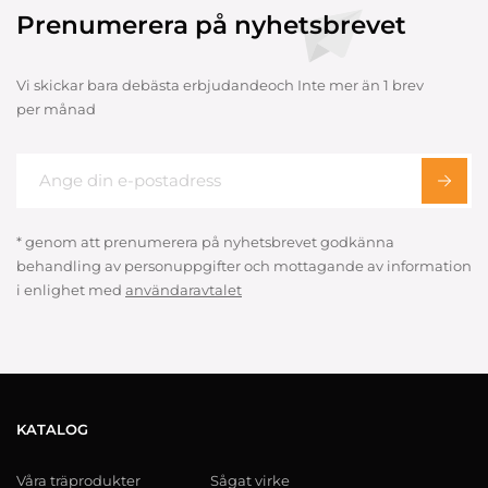
Prenumerera på nyhetsbrevet
Vi skickar bara debästa erbjudandeoch Inte mer än 1 brev
per månad
* genom att prenumerera på nyhetsbrevet godkänna
behandling av personuppgifter och mottagande av information
i enlighet med
användaravtalet
KATALOG
Våra träprodukter
Sågat virke