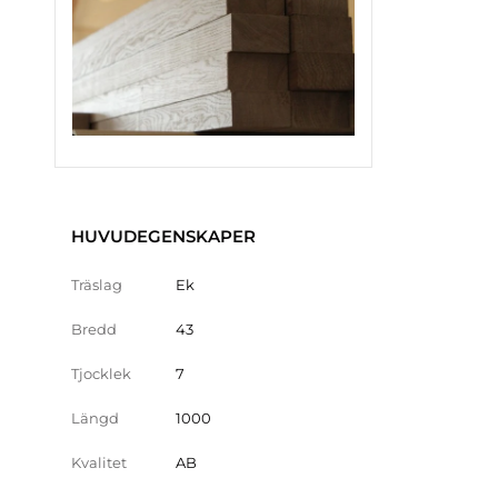
HUVUDEGENSKAPER
Träslag
Ek
Bredd
43
Tjocklek
7
Längd
1000
Kvalitet
AB