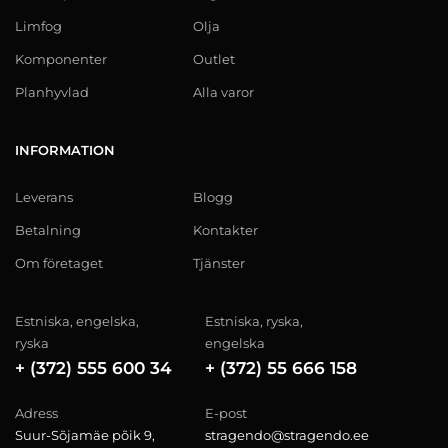
Limfog
Olja
Komponenter
Outlet
Planhyvlad
Alla varor
INFORMATION
Leverans
Blogg
Betalning
Kontakter
Om företaget
Tjänster
Estniska, engelska,
Estniska, ryska,
ryska
engelska
+ (372) 555 600 34
+ (372) 55 666 158
Adress
E-post
Suur-Sõjamäe põik 9,
stragendo@stragendo.ee