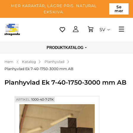
MER KARAKTÄR, LÄGRE PRIS. NATURAL
Se
mer
EKSKIVA.
SV
Tallinn
PRODUKTKATALOG
Leverans
Hem
Katalog
Planhyvlad
Betalning
Planhyvlad Ek 7-40-1750-3000 mm AB
Om företaget
Planhyvlad Ek 7-40-1750-3000 mm AB
Blogg
Kontakter
ARTIKEL:
1000-40-7-2TK