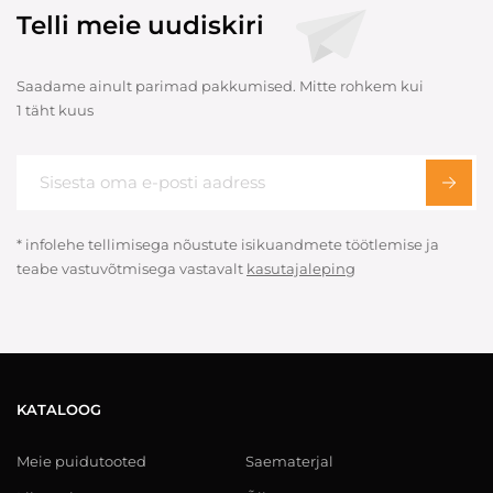
Telli meie uudiskiri
Saadame ainult parimad pakkumised. Mitte rohkem kui
1 täht kuus
* infolehe tellimisega nõustute isikuandmete töötlemise ja
teabe vastuvõtmisega vastavalt
kasutajaleping
KATALOOG
Meie puidutooted
Saematerjal