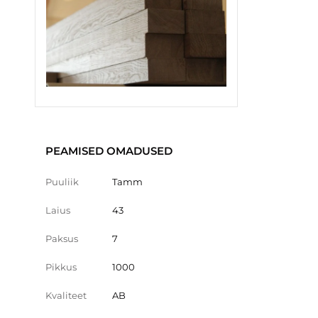
PEAMISED OMADUSED
Puuliik
Tamm
Laius
43
Paksus
7
Pikkus
1000
Kvaliteet
AB