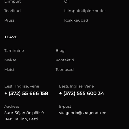
Liimpuit
Õli
Toorikud
Liimpuitkilpide outlet
Pruss
Kõik kaubad
TEAVE
Tarnimine
Blogi
Makse
Kontaktid
Meist
Teenused
Eesti, Inglise, Vene
Eesti, Inglise, Vene
+ (372) 55 666 158
+ (372) 555 600 34
Aadress
E-post
Suur-Sõjamäe põik 9,
stragendo@stragendo.ee
11415 Tallinn, Eesti