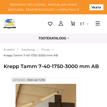
ROHKEM ISELOOMU, MADALAM HIND.
Vaata
NATURAL TAMMEPUIDUST LIIMPUITKILP.
ET
Tallinn
TOOTEKATALOOG
Tarnimine
Avaleht
Kataloog
Pruss
Makse
Krepp Tamm 7-40-1750-3000 mm AB
Meist
Krepp Tamm 7-40-1750-3000 mm AB
Blogi
Kontaktid
ARTIKKEL:
1000-40-7-2TK