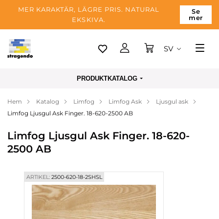
MER KARAKTÄR, LÄGRE PRIS. NATURAL
Se
mer
EKSKIVA.
SV
Tallinn
PRODUKTKATALOG
Leverans
Hem
Katalog
Limfog
Limfog Ask
Ljusgul ask
Betalning
Limfog Ljusgul Ask Finger. 18-620-2500 AB
Om företaget
Limfog Ljusgul Ask Finger. 18-620-
Blogg
2500 AB
Kontakter
ARTIKEL:
2500-620-18-2SHSL