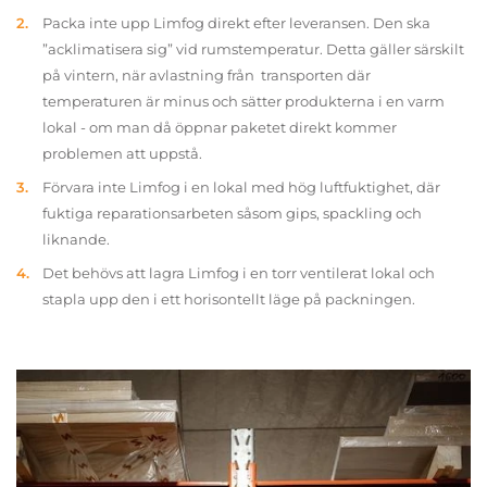
Packa inte upp Limfog direkt efter leveransen. Den ska
”acklimatisera sig” vid rumstemperatur. Detta gäller särskilt
på vintern, när avlastning från transporten där
temperaturen är minus och sätter produkterna i en varm
lokal - om man då öppnar paketet direkt kommer
problemen att uppstå.
Förvara inte Limfog i en lokal med hög luftfuktighet, där
fuktiga reparationsarbeten såsom gips, spackling och
liknande.
Det behövs att lagra Limfog i en torr ventilerat lokal och
stapla upp den i ett horisontellt läge på packningen.