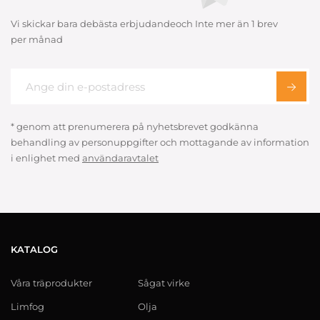
Vi skickar bara debästa erbjudandeoch Inte mer än 1 brev
per månad
* genom att prenumerera på nyhetsbrevet godkänna
behandling av personuppgifter och mottagande av information
i enlighet med
användaravtalet
KATALOG
Våra träprodukter
Sågat virke
Limfog
Olja