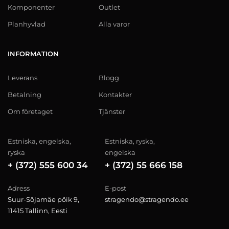
Komponenter
Outlet
Planhyvlad
Alla varor
INFORMATION
Leverans
Blogg
Betalning
Kontakter
Om företaget
Tjänster
Estniska, engelska,
Estniska, ryska,
ryska
engelska
+ (372) 555 600 34
+ (372) 55 666 158
Adress
E-post
Suur-Sõjamäe põik 9,
stragendo@stragendo.ee
11415 Tallinn, Eesti