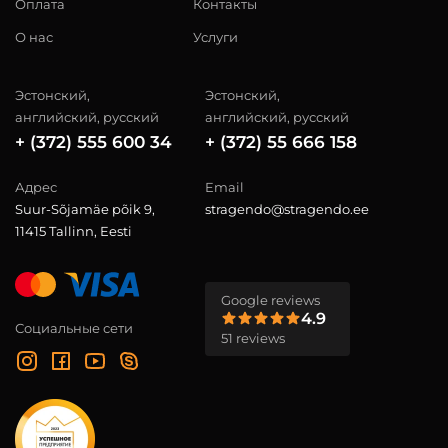
Оплата
Контакты
О нас
Услуги
Эстонский,
Эстонский,
английский, русский
английский, русский
+ (372) 555 600 34
+ (372) 55 666 158
Адрес
Email
Suur-Sõjamäe põik 9,
stragendo@stragendo.ee
11415 Tallinn, Eesti
Google reviews
4.9
Социальные сети
51 reviews