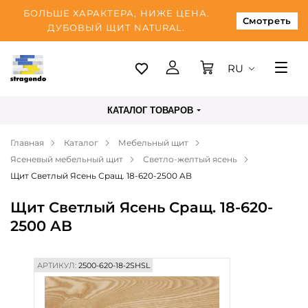
БОЛЬШЕ ХАРАКТЕРА, НИЖЕ ЦЕНА.
Смотреть
ДУБОВЫЙ ЩИТ NATURAL.
RU
Таллинн
КАТАЛОГ ТОВАРОВ
Доставка
Главная
Каталог
Мебельный щит
Оплата
Ясеневый мебельный щит
Светло-желтый ясень
О нас
Щит Светлый Ясень Сращ. 18-620-2500 AB
Блог
Щит Светлый Ясень Сращ. 18-620-
2500 AB
Контакты
АРТИКУЛ:
2500-620-18-2SHSL