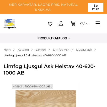
MER KARAKTÄR, LÄGRE PRIS. NATURAL
Se
mer
EKSKIVA.
SV
Tallinn
PRODUKTKATALOG
Leverans
Hem
Katalog
Limfog
Limfog Ask
Ljusgul ask
Betalning
Limfog Ljusgul Ask Helstav 40-620-1000 AB
Om företaget
Limfog Ljusgul Ask Helstav 40-620-
Blogg
1000 AB
Kontakter
ARTIKEL:
1000-620-40-2PLHSL