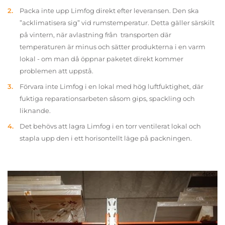
Packa inte upp Limfog direkt efter leveransen. Den ska
”acklimatisera sig” vid rumstemperatur. Detta gäller särskilt
på vintern, när avlastning från transporten där
temperaturen är minus och sätter produkterna i en varm
lokal - om man då öppnar paketet direkt kommer
problemen att uppstå.
Förvara inte Limfog i en lokal med hög luftfuktighet, där
fuktiga reparationsarbeten såsom gips, spackling och
liknande.
Det behövs att lagra Limfog i en torr ventilerat lokal och
stapla upp den i ett horisontellt läge på packningen.