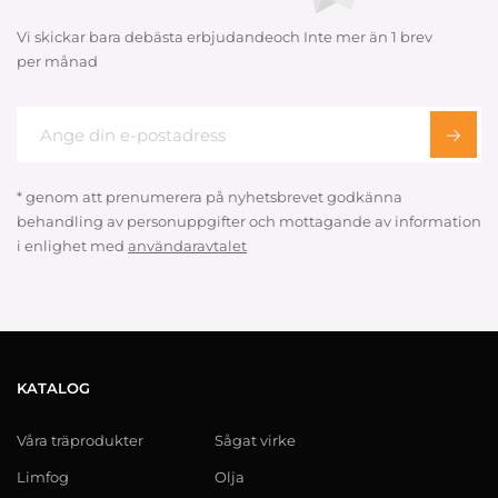
Vi skickar bara debästa erbjudandeoch Inte mer än 1 brev
per månad
* genom att prenumerera på nyhetsbrevet godkänna
behandling av personuppgifter och mottagande av information
i enlighet med
användaravtalet
KATALOG
Våra träprodukter
Sågat virke
Limfog
Olja