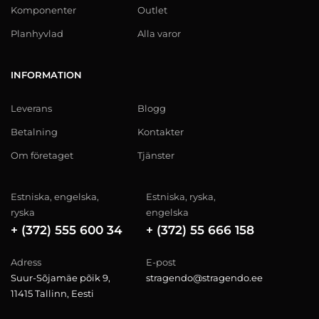
Komponenter
Outlet
Planhyvlad
Alla varor
INFORMATION
Leverans
Blogg
Betalning
Kontakter
Om företaget
Tjänster
Estniska, engelska,
Estniska, ryska,
ryska
engelska
+ (372) 555 600 34
+ (372) 55 666 158
Adress
E-post
Suur-Sõjamäe põik 9,
stragendo@stragendo.ee
11415 Tallinn, Eesti