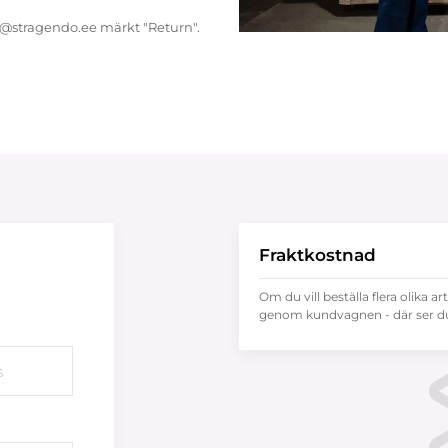
endo@stragendo.ee märkt "Return".
Fraktkostnad
Om du vill beställa flera olika ar
genom kundvagnen - där ser du