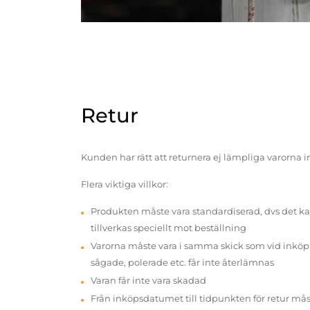
Retur
Kunden har rätt att returnera ej lämpliga varorna 
Flera viktiga villkor:
Produkten måste vara standardiserad, dvs det ka
tillverkas speciellt mot beställning
Varorna måste vara i samma skick som vid inköp v
sågade, polerade etc. får inte återlämnas
Varan får inte vara skadad
Från inköpsdatumet till tidpunkten för retur mås