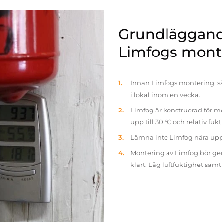
Grundläggande
Limfogs mont
Innan Limfogs montering, sä
i lokal inom en vecka.
Limfog är konstruerad för mo
upp till 30 °C och relativ fuk
Lämna inte Limfog nära up
Montering av Limfog bör gen
klart. Låg luftfuktighet sam