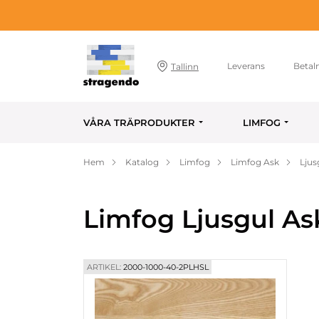
Leverans
Betal
Tallinn
VÅRA TRÄPRODUKTER
LIMFOG
Hem
Katalog
Limfog
Limfog Ask
Ljus
Limfog Ljusgul As
ARTIKEL:
2000-1000-40-2PLHSL