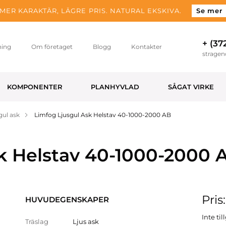
MER KARAKTÄR, LÄGRE PRIS. NATURAL EKSKIVA.
Se mer
+ (37
ning
Om företaget
Blogg
Kontakter
strage
KOMPONENTER
PLANHYVLAD
SÅGAT VIRKE
gul ask
Limfog Ljusgul Ask Helstav 40-1000-2000 AB
k Helstav 40-1000-2000 
Pris
HUVUDEGENSKAPER
Inte ti
Träslag
Ljus ask