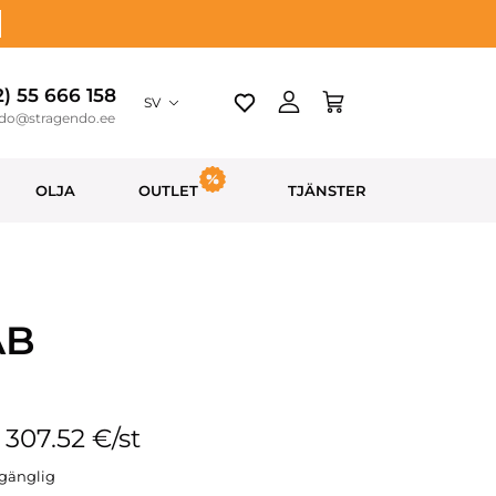
2) 55 666 158
SV
ndo@stragendo.ee
OLJA
OUTLET
TJÄNSTER
AB
: 307.52 €/st
llgänglig