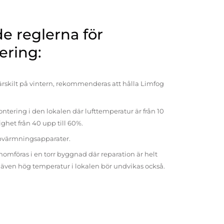
 reglerna för
ering:
rskilt på vintern, rekommenderas att hålla Limfog
ntering i den lokalen där lufttemperatur är från 10
tighet från 40 upp till 60%.
pvärmningsapparater.
omföras i en torr byggnad där reparation är helt
t även hög temperatur i lokalen bör undvikas också.