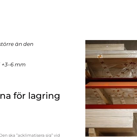
större än den
ll +3–6 mm
a för lagring
Den ska ”acklimatisera sig” vid