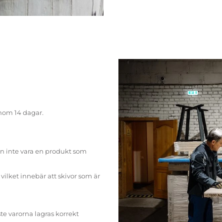
inom 14 dagar.
n inte vara en produkt som
ilket innebär att skivor som är
te varorna lagras korrekt