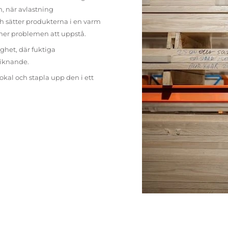
n, när avlastning
h sätter produkterna i en varm
mer problemen att uppstå.
ighet, där fuktiga
liknande.
lokal och stapla upp den i ett