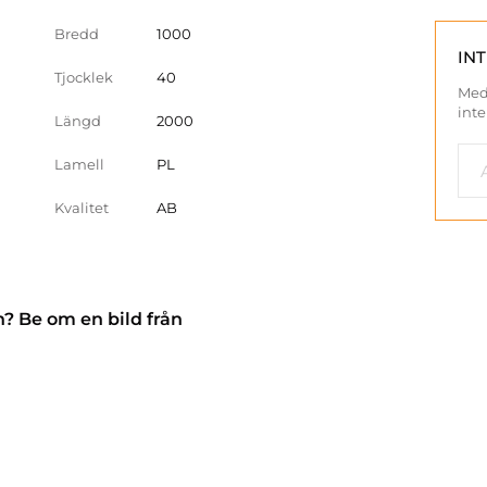
Bredd
1000
IN
Tjocklek
40
Med
inte
Längd
2000
Lamell
PL
Kvalitet
AB
n? Be om en bild från