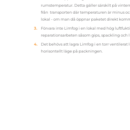
rumstemperatur. Detta gäller särskilt på vinter
från transporten där temperaturen är minus oc
lokal - om man då öppnar paketet direkt kom
Förvara inte Limfog i en lokal med hög luftfukt
reparationsarbeten såsom gips, spackling och 
Det behövs att lagra Limfog i en torr ventilerat 
horisontellt läge på packningen.