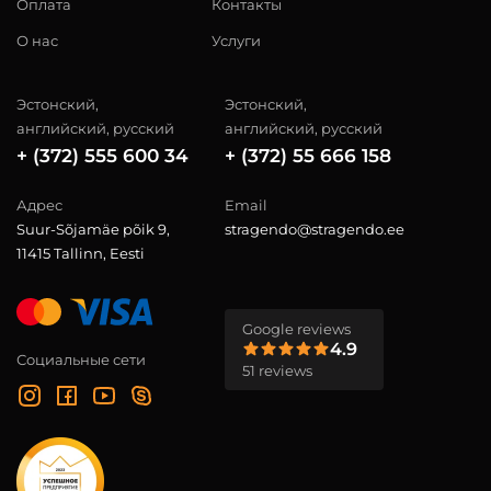
Оплата
Контакты
О нас
Услуги
Эстонский,
Эстонский,
английский, русский
английский, русский
+ (372) 555 600 34
+ (372) 55 666 158
Адрес
Email
Suur-Sõjamäe põik 9,
stragendo@stragendo.ee
11415 Tallinn, Eesti
Google reviews
4.9
Социальные сети
51 reviews