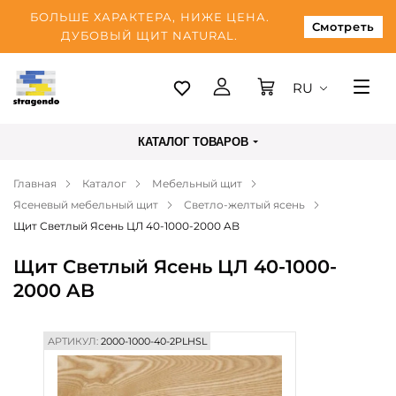
БОЛЬШЕ ХАРАКТЕРА, НИЖЕ ЦЕНА.
Смотреть
ДУБОВЫЙ ЩИТ NATURAL.
RU
Таллинн
КАТАЛОГ ТОВАРОВ
Доставка
Главная
Каталог
Мебельный щит
Оплата
Ясеневый мебельный щит
Светло-желтый ясень
О нас
Щит Светлый Ясень ЦЛ 40-1000-2000 AB
Блог
Щит Светлый Ясень ЦЛ 40-1000-
2000 AB
Контакты
АРТИКУЛ:
2000-1000-40-2PLHSL