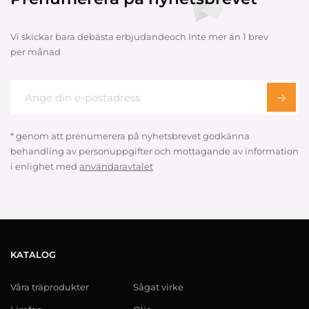
Vi skickar bara debästa erbjudandeoch Inte mer än 1 brev
per månad
* genom att prenumerera på nyhetsbrevet godkänna
behandling av personuppgifter och mottagande av information
i enlighet med
användaravtalet
KATALOG
Våra träprodukter
Sågat virke