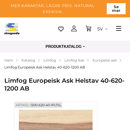
MER KARAKTÄR, LÄGRE PRIS. NATURAL
Se
mer
EKSKIVA.
SV
Tallinn
PRODUKTKATALOG
Leverans
Hem
Katalog
Limfog
Limfog Ask
Europeisk ask
Betalning
Limfog Europeisk Ask Helstav 40-620-1200 AB
Om företaget
Limfog Europeisk Ask Helstav 40-620-
Blogg
1200 AB
Kontakter
ARTIKEL:
1200-620-40-1PLTSL