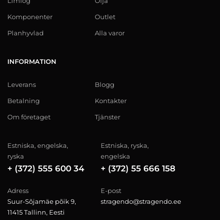
Limfog
Olja
Komponenter
Outlet
Planhyvlad
Alla varor
INFORMATION
Leverans
Blogg
Betalning
Kontakter
Om företaget
Tjänster
Estniska, engelska,
Estniska, ryska,
ryska
engelska
+ (372) 555 600 34
+ (372) 55 666 158
Adress
E-post
Suur-Sõjamäe põik 9,
stragendo@stragendo.ee
11415 Tallinn, Eesti