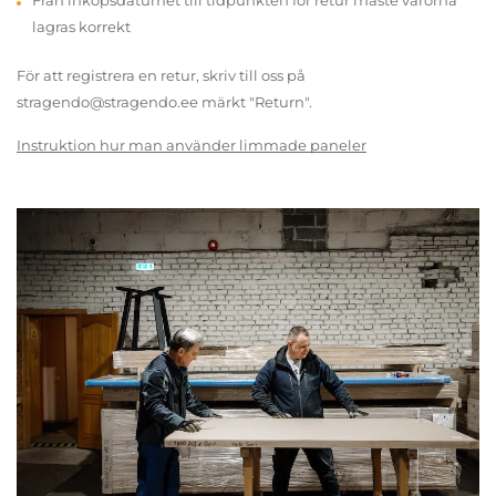
Från inköpsdatumet till tidpunkten för retur måste varorna
lagras korrekt
För att registrera en retur, skriv till oss på
stragendo@stragendo.ee märkt "Return".
Instruktion hur man använder limmade paneler