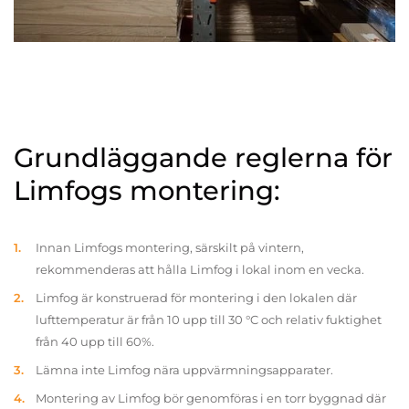
Grundläggande reglerna för
Limfogs montering:
Innan Limfogs montering, särskilt på vintern,
rekommenderas att hålla Limfog i lokal inom en vecka.
Limfog är konstruerad för montering i den lokalen där
lufttemperatur är från 10 upp till 30 °C och relativ fuktighet
från 40 upp till 60%.
Lämna inte Limfog nära uppvärmningsapparater.
Montering av Limfog bör genomföras i en torr byggnad där