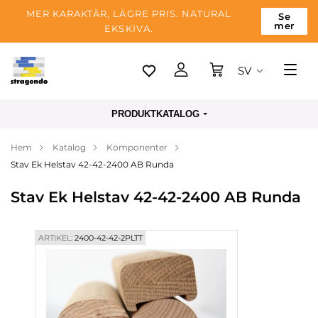
MER KARAKTÄR, LÄGRE PRIS. NATURAL
Se
mer
EKSKIVA.
SV
Tallinn
PRODUKTKATALOG
Leverans
Hem
Katalog
Komponenter
Betalning
Stav Ek Helstav 42-42-2400 AB Runda
Om företaget
Stav Ek Helstav 42-42-2400 AB Runda
Blogg
Kontakter
ARTIKEL:
2400-42-42-2PLTT