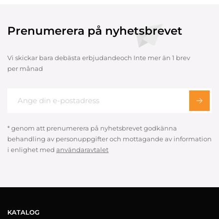
Prenumerera på nyhetsbrevet
Vi skickar bara debästa erbjudandeoch Inte mer än 1 brev
per månad
* genom att prenumerera på nyhetsbrevet godkänna
behandling av personuppgifter och mottagande av information
i enlighet med
användaravtalet
KATALOG