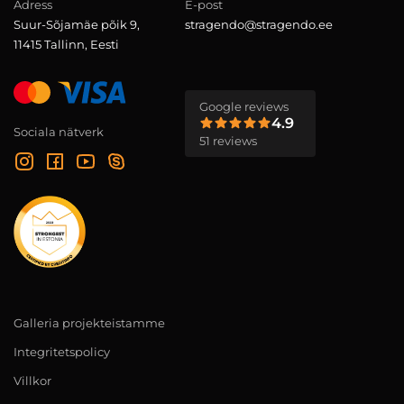
Adress
E-post
Suur-Sõjamäe põik 9,
stragendo@stragendo.ee
11415 Tallinn, Eesti
Google reviews
4.9
Sociala nätverk
51 reviews
Galleria projekteistamme
Integritetspolicy
Villkor