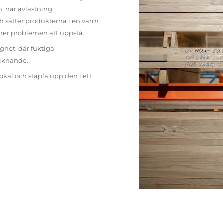
n, när avlastning
h sätter produkterna i en varm
mer problemen att uppstå.
ighet, där fuktiga
liknande.
lokal och stapla upp den i ett