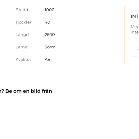
Bredd
1000
IN
Tjocklek
40
Med
inte
Längd
2600
Lamell
Sõrm.
Kvalitet
AB
n? Be om en bild från