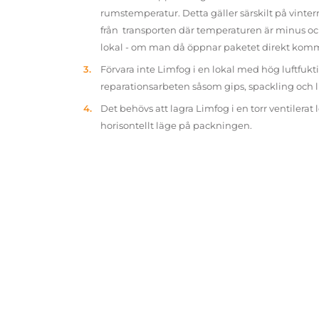
rumstemperatur. Detta gäller särskilt på vinter
från transporten där temperaturen är minus oc
lokal - om man då öppnar paketet direkt kom
Förvara inte Limfog i en lokal med hög luftfukt
reparationsarbeten såsom gips, spackling och 
Det behövs att lagra Limfog i en torr ventilerat 
horisontellt läge på packningen.