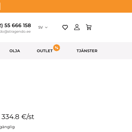
2) 55 666 158
SV
ndo@stragendo.ee
OLJA
OUTLET
TJÄNSTER
: 334.8 €/st
llgänglig