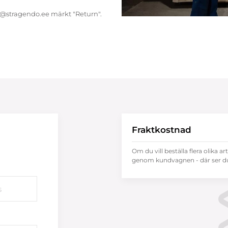
endo@stragendo.ee märkt "Return".
Fraktkostnad
Om du vill beställa flera olika ar
genom kundvagnen - där ser du