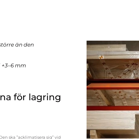
större än den
ll +3–6 mm
a för lagring
Den ska ”acklimatisera sig” vid