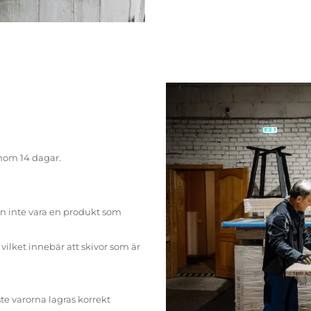
inom 14 dagar.
n inte vara en produkt som
ilket innebär att skivor som är
te varorna lagras korrekt