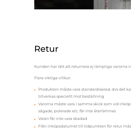
Retur
Kunden har rätt att returnera ej lämpliga varorna 
Flera viktiga villkor:
Produkten måste vara standardiserad, dvs det ka
tillverkas speciellt mot beställning
Varorna måste vara i samma skick som vid inköp v
sågade, polerade etc. får inte återlämnas
Varan får inte vara skadad
Från inköpsdatumet till tidpunkten för retur mås