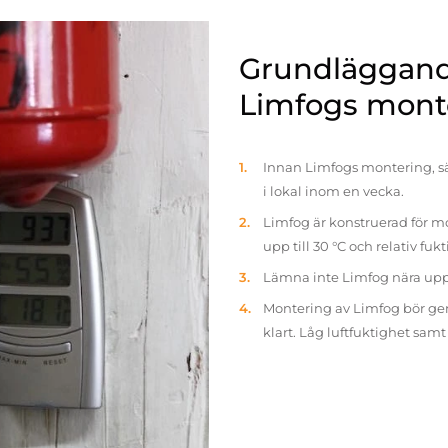
Grundläggande
Limfogs mont
Innan Limfogs montering, sä
i lokal inom en vecka.
Limfog är konstruerad för mo
upp till 30 °C och relativ fuk
Lämna inte Limfog nära up
Montering av Limfog bör gen
klart. Låg luftfuktighet sam