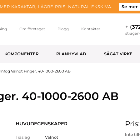
MER KARAKTÄR, LÄGRE PRIS. NATURAL EKSKIVA.
Se mer
+ (37
ning
Om företaget
Blogg
Kontakter
strage
KOMPONENTER
PLANHYVLAD
SÅGAT VIRKE
imfog Valnöt Finger. 40-1000-2600 AB
ger. 40-1000-2600 AB
Pris
HUVUDEGENSKAPER
Inte ti
Träslag
Valnöt