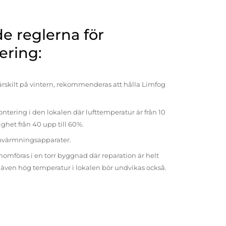
 reglerna för
ering:
rskilt på vintern, rekommenderas att hålla Limfog
ntering i den lokalen där lufttemperatur är från 10
tighet från 40 upp till 60%.
pvärmningsapparater.
omföras i en torr byggnad där reparation är helt
t även hög temperatur i lokalen bör undvikas också.