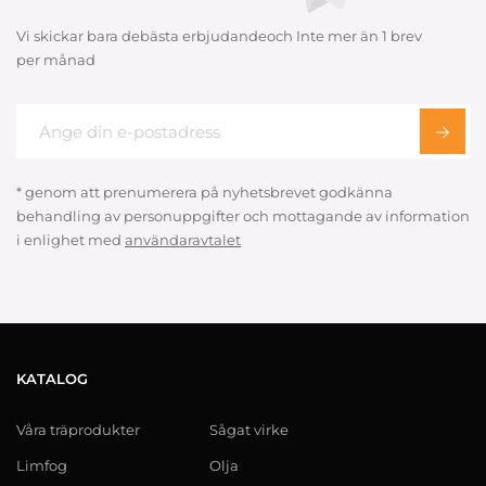
Vi skickar bara debästa erbjudandeoch Inte mer än 1 brev
per månad
* genom att prenumerera på nyhetsbrevet godkänna
behandling av personuppgifter och mottagande av information
i enlighet med
användaravtalet
KATALOG
Våra träprodukter
Sågat virke
Limfog
Olja