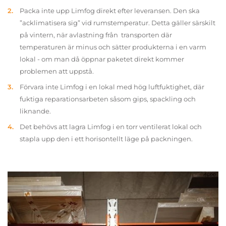
Packa inte upp Limfog direkt efter leveransen. Den ska
”acklimatisera sig” vid rumstemperatur. Detta gäller särskilt
på vintern, när avlastning från transporten där
temperaturen är minus och sätter produkterna i en varm
lokal - om man då öppnar paketet direkt kommer
problemen att uppstå.
Förvara inte Limfog i en lokal med hög luftfuktighet, där
fuktiga reparationsarbeten såsom gips, spackling och
liknande.
Det behövs att lagra Limfog i en torr ventilerat lokal och
stapla upp den i ett horisontellt läge på packningen.