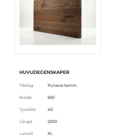
HUVUDEGENSKAPER
Träslag
Punane tamm
Bredd
650
Tjocklek
40
Längd
2200
Lamell
PL