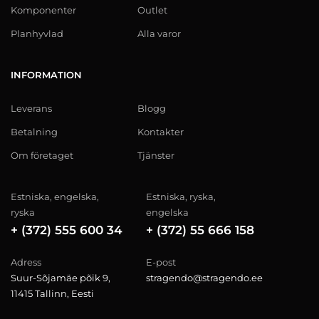
Komponenter
Outlet
Planhyvlad
Alla varor
INFORMATION
Leverans
Blogg
Betalning
Kontakter
Om företaget
Tjänster
Estniska, engelska,
Estniska, ryska,
ryska
engelska
+ (372) 555 600 34
+ (372) 55 666 158
Adress
E-post
Suur-Sõjamäe põik 9,
stragendo@stragendo.ee
11415 Tallinn, Eesti