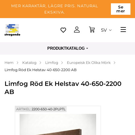
MER KARAKTÄR, LÄGRE PRIS. NATURAL
Se
mer
EKSKIVA.
SV
Tallinn
PRODUKTKATALOG
Leverans
Hem
Katalog
Limfog
Europeisk Ek Olika Mörk
Betalning
Limfog Röd Ek Helstav 40-650-2200 AB
Om företaget
Limfog Röd Ek Helstav 40-650-2200
Blogg
AB
Kontakter
ARTIKEL:
2200-650-40-2PLPTL