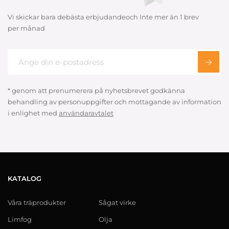
Vi skickar bara debästa erbjudandeoch Inte mer än 1 brev
per månad
* genom att prenumerera på nyhetsbrevet godkänna
behandling av personuppgifter och mottagande av information
i enlighet med
användaravtalet
KATALOG
Våra träprodukter
Sågat virke
Limfog
Olja