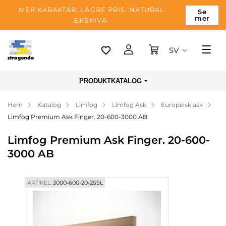
MER KARAKTÄR, LÄGRE PRIS. NATURAL
Se
mer
EKSKIVA.
SV
Tallinn
PRODUKTKATALOG
Leverans
Hem
Katalog
Limfog
Limfog Ask
Europeisk ask
Betalning
Limfog Premium Ask Finger. 20-600-3000 AB
Om företaget
Limfog Premium Ask Finger. 20-600-
Blogg
3000 AB
Kontakter
ARTIKEL:
3000-600-20-2SSL