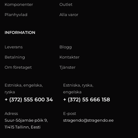
Komponenter
Outlet
Planhyvlad
Alla varor
INFORMATION
Leverans
Blogg
Betalning
Kontakter
Om företaget
Tjänster
Estniska, engelska,
Estniska, ryska,
ryska
engelska
+ (372) 555 600 34
+ (372) 55 666 158
Adress
E-post
Suur-Sõjamäe põik 9,
stragendo@stragendo.ee
11415 Tallinn, Eesti