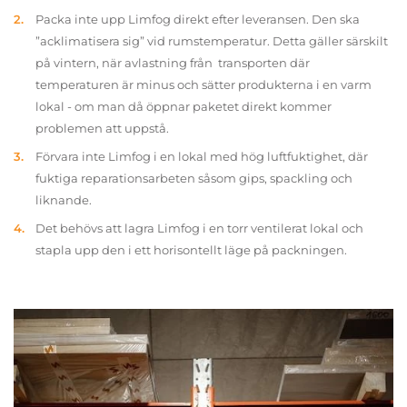
Packa inte upp Limfog direkt efter leveransen. Den ska
”acklimatisera sig” vid rumstemperatur. Detta gäller särskilt
på vintern, när avlastning från transporten där
temperaturen är minus och sätter produkterna i en varm
lokal - om man då öppnar paketet direkt kommer
problemen att uppstå.
Förvara inte Limfog i en lokal med hög luftfuktighet, där
fuktiga reparationsarbeten såsom gips, spackling och
liknande.
Det behövs att lagra Limfog i en torr ventilerat lokal och
stapla upp den i ett horisontellt läge på packningen.