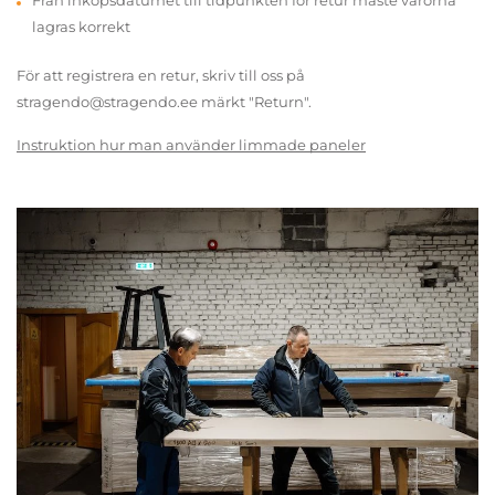
Från inköpsdatumet till tidpunkten för retur måste varorna
lagras korrekt
För att registrera en retur, skriv till oss på
stragendo@stragendo.ee märkt "Return".
Instruktion hur man använder limmade paneler