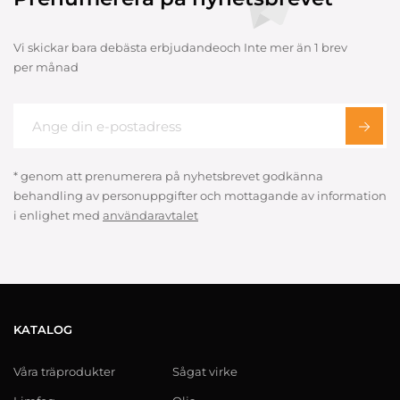
Vi skickar bara debästa erbjudandeoch Inte mer än 1 brev
per månad
* genom att prenumerera på nyhetsbrevet godkänna
behandling av personuppgifter och mottagande av information
i enlighet med
användaravtalet
KATALOG
Våra träprodukter
Sågat virke