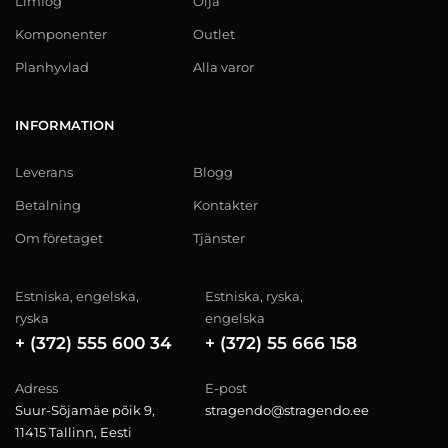
Limfog
Olja
Komponenter
Outlet
Planhyvlad
Alla varor
INFORMATION
Leverans
Blogg
Betalning
Kontakter
Om företaget
Tjänster
Estniska, engelska,
Estniska, ryska,
ryska
engelska
+ (372) 555 600 34
+ (372) 55 666 158
Adress
E-post
Suur-Sõjamäe põik 9,
stragendo@stragendo.ee
11415 Tallinn, Eesti