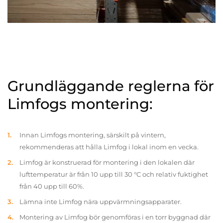
Grundläggande reglerna för
Limfogs montering:
Innan Limfogs montering, särskilt på vintern,
rekommenderas att hålla Limfog i lokal inom en vecka.
Limfog är konstruerad för montering i den lokalen där
lufttemperatur är från 10 upp till 30 °C och relativ fuktighet
från 40 upp till 60%.
Lämna inte Limfog nära uppvärmningsapparater.
Montering av Limfog bör genomföras i en torr byggnad där