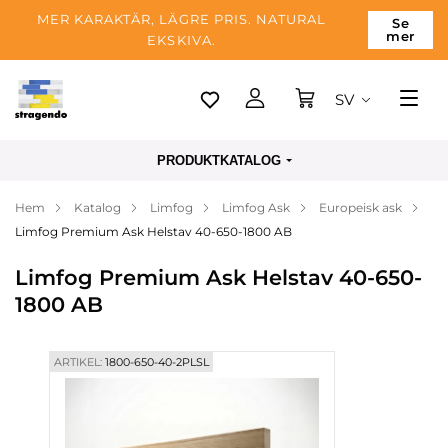
MER KARAKTÄR, LÄGRE PRIS. NATURAL
Se
mer
EKSKIVA.
SV
Tallinn
PRODUKTKATALOG
Leverans
Hem
Katalog
Limfog
Limfog Ask
Europeisk ask
Betalning
Limfog Premium Ask Helstav 40-650-1800 AB
Om företaget
Limfog Premium Ask Helstav 40-650-
Blogg
1800 AB
Kontakter
ARTIKEL:
1800-650-40-2PLSL