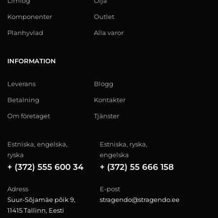
Limfog
Olja
Komponenter
Outlet
Planhyvlad
Alla varor
INFORMATION
Leverans
Blogg
Betalning
Kontakter
Om företaget
Tjänster
Estniska, engelska,
Estniska, ryska,
ryska
engelska
+ (372) 555 600 34
+ (372) 55 666 158
Adress
E-post
Suur-Sõjamäe põik 9,
stragendo@stragendo.ee
11415 Tallinn, Eesti