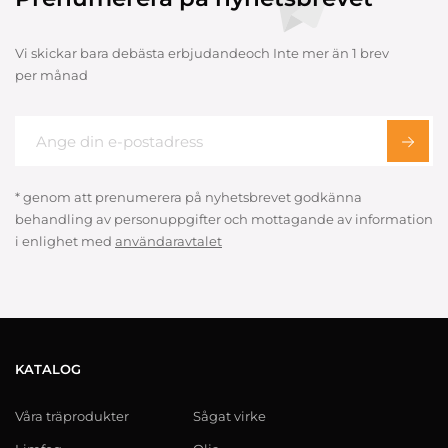
Vi skickar bara debästa erbjudandeoch Inte mer än 1 brev
per månad
* genom att prenumerera på nyhetsbrevet godkänna
behandling av personuppgifter och mottagande av information
i enlighet med
användaravtalet
KATALOG
Våra träprodukter
Sågat virke