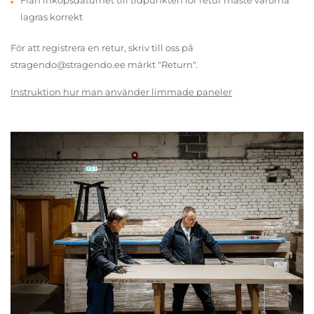
Från inköpsdatumet till tidpunkten för retur måste varorna
lagras korrekt
För att registrera en retur, skriv till oss på
stragendo@stragendo.ee märkt "Return".
Instruktion hur man använder limmade paneler