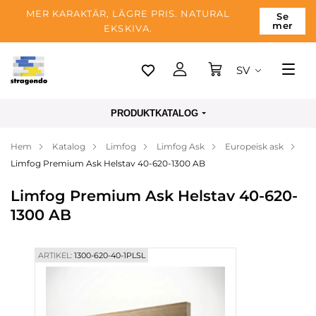
MER KARAKTÄR, LÄGRE PRIS. NATURAL
Se
mer
EKSKIVA.
SV
Tallinn
PRODUKTKATALOG
Leverans
Hem
Katalog
Limfog
Limfog Ask
Europeisk ask
Betalning
Limfog Premium Ask Helstav 40-620-1300 AB
Om företaget
Limfog Premium Ask Helstav 40-620-
Blogg
1300 AB
Kontakter
ARTIKEL:
1300-620-40-1PLSL