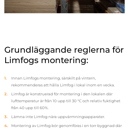
Grundläggande reglerna för
Limfogs montering:
Innan Limfogs montering, särskilt på vintern,
rekommenderas att hålla Limfog i lokal inom en vecka.
Limfog är konstruerad för montering i den lokalen där
lufttemperatur är från 10 upp till 30 °C och relativ fuktighet
från 40 upp till 60%.
Lämna inte Limfog nära uppvärmningsapparater.
Montering av Limfog bör genomföras i en torr byggnad där