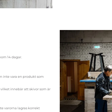
inom 14 dagar.
n inte vara en produkt som
ilket innebär att skivor som är
te varorna lagras korrekt