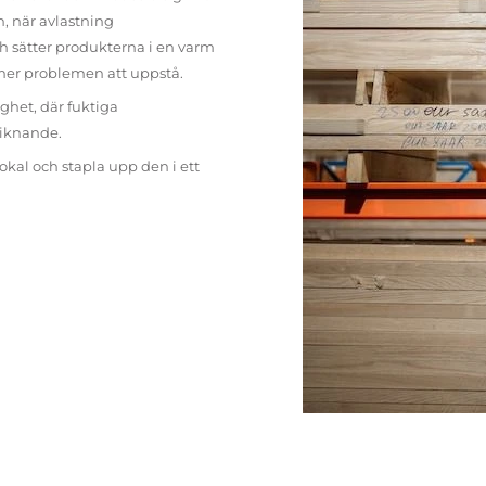
n, när avlastning
h sätter produkterna i en varm
mer problemen att uppstå.
ighet, där fuktiga
liknande.
lokal och stapla upp den i ett