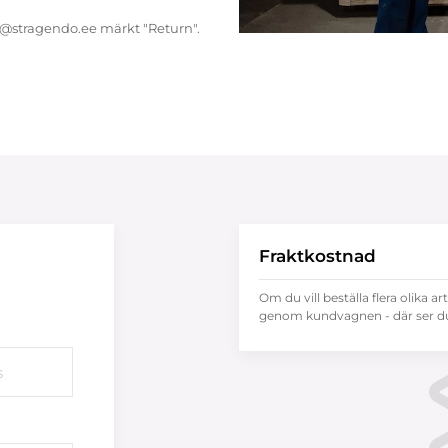
endo@stragendo.ee märkt "Return".
Fraktkostnad
Om du vill beställa flera olika ar
genom kundvagnen - där ser du