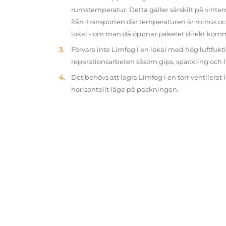
rumstemperatur. Detta gäller särskilt på vinter
från transporten där temperaturen är minus oc
lokal - om man då öppnar paketet direkt kom
Förvara inte Limfog i en lokal med hög luftfukt
reparationsarbeten såsom gips, spackling och 
Det behövs att lagra Limfog i en torr ventilerat 
horisontellt läge på packningen.