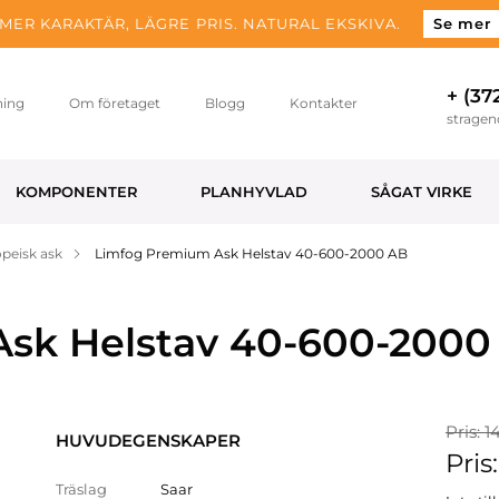
MER KARAKTÄR, LÄGRE PRIS. NATURAL EKSKIVA.
Se mer
+ (37
ning
Om företaget
Blogg
Kontakter
strage
KOMPONENTER
PLANHYVLAD
SÅGAT VIRKE
peisk ask
Limfog Premium Ask Helstav 40-600-2000 AB
sk Helstav 40-600-2000
Pris: 1
HUVUDEGENSKAPER
Pris
Träslag
Saar