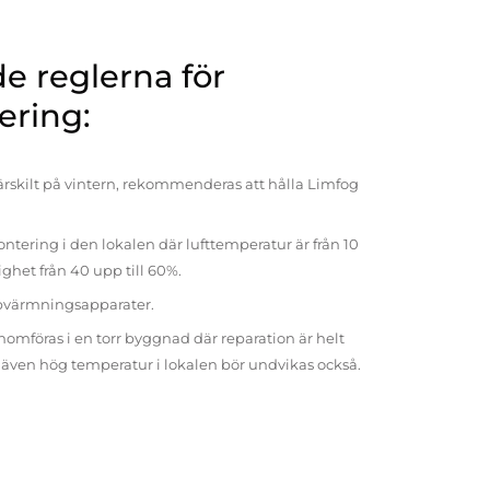
 reglerna för
ering:
rskilt på vintern, rekommenderas att hålla Limfog
ntering i den lokalen där lufttemperatur är från 10
tighet från 40 upp till 60%.
pvärmningsapparater.
omföras i en torr byggnad där reparation är helt
t även hög temperatur i lokalen bör undvikas också.