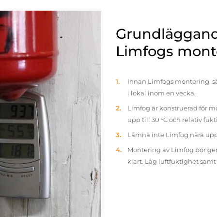
Grundläggande
Limfogs mont
Innan Limfogs montering, sä
i lokal inom en vecka.
Limfog är konstruerad för mo
upp till 30 °C och relativ fuk
Lämna inte Limfog nära up
Montering av Limfog bör gen
klart. Låg luftfuktighet sam