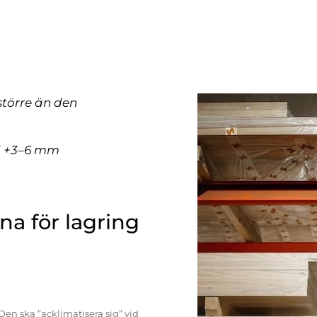
större än den
ll +3–6 mm
a för lagring
Den ska ”acklimatisera sig” vid