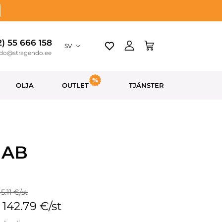
2) 55 666 158
SV
ndo@stragendo.ee
OLJA
OUTLET
TJÄNSTER
 AB
45.11 €/st
: 142.79 €/st