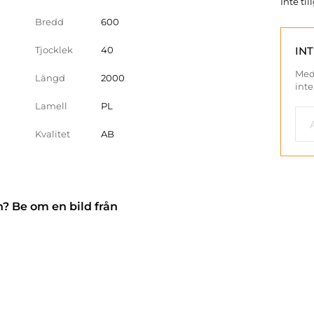
Inte ti
Bredd
600
Tjocklek
40
IN
Med
Längd
2000
inte
Lamell
PL
Kvalitet
AB
n? Be om en bild från