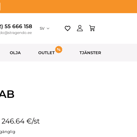
2) 55 666 158
SV
ndo@stragendo.ee
OLJA
OUTLET
TJÄNSTER
 AB
: 246.64 €/st
llgänglig