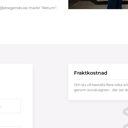
endo@stragendo.ee märkt "Return".
Fraktkostnad
Om du vill beställa flera olika ar
genom kundvagnen - där ser du