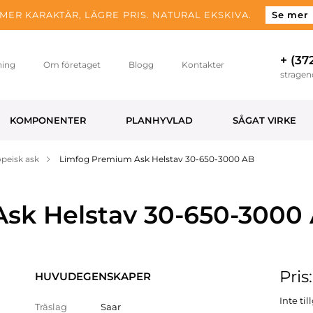
MER KARAKTÄR, LÄGRE PRIS. NATURAL EKSKIVA.
Se mer
+ (37
ning
Om företaget
Blogg
Kontakter
strage
KOMPONENTER
PLANHYVLAD
SÅGAT VIRKE
peisk ask
Limfog Premium Ask Helstav 30-650-3000 AB
sk Helstav 30-650-3000
Pris
HUVUDEGENSKAPER
Inte ti
Träslag
Saar