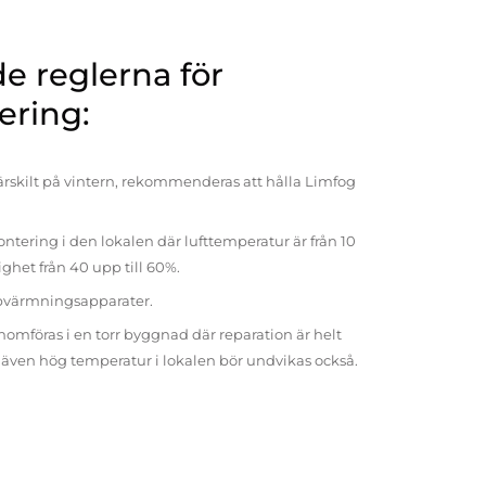
 reglerna för
ering:
rskilt på vintern, rekommenderas att hålla Limfog
ntering i den lokalen där lufttemperatur är från 10
tighet från 40 upp till 60%.
pvärmningsapparater.
omföras i en torr byggnad där reparation är helt
t även hög temperatur i lokalen bör undvikas också.