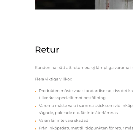
Retur
Kunden har rätt att returnera ej lämpliga varorna 
Flera viktiga villkor:
Produkten måste vara standardiserad, dvs det ka
tillverkas speciellt mot beställning
Varorna måste vara i samma skick som vid inköp v
sågade, polerade etc. får inte återlämnas
Varan får inte vara skadad
Från inköpsdatumet till tidpunkten för retur mås