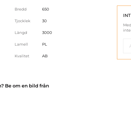
Bredd
650
IN
Tjocklek
30
Med
inte
Längd
3000
Lamell
PL
Kvalitet
AB
n? Be om en bild från