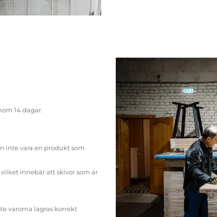
inom 14 dagar.
n inte vara en produkt som
ilket innebär att skivor som är
te varorna lagras korrekt