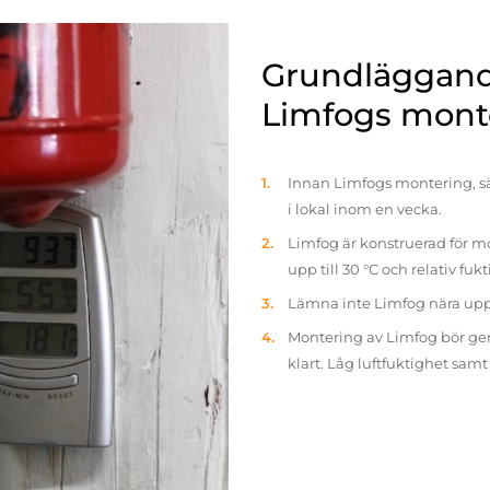
Grundläggande
Limfogs mont
Innan Limfogs montering, sä
i lokal inom en vecka.
Limfog är konstruerad för mo
upp till 30 °C och relativ fuk
Lämna inte Limfog nära up
Montering av Limfog bör gen
klart. Låg luftfuktighet sam