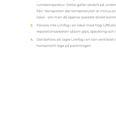
rumstemperatur. Detta gäller särskilt på vinter
från transporten där temperaturen är minus oc
lokal - om man då öppnar paketet direkt kom
Förvara inte Limfog i en lokal med hög luftfukt
reparationsarbeten såsom gips, spackling och 
Det behövs att lagra Limfog i en torr ventilerat 
horisontellt läge på packningen.