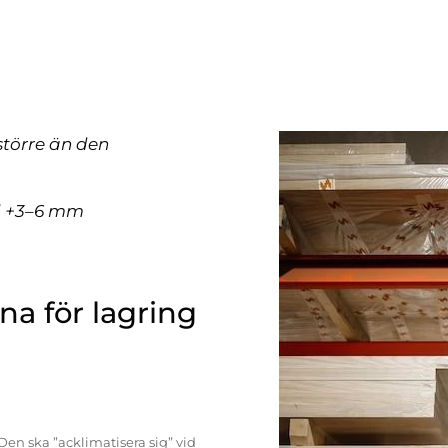
större än den
ll +3–6 mm
a för lagring
Den ska ”acklimatisera sig” vid