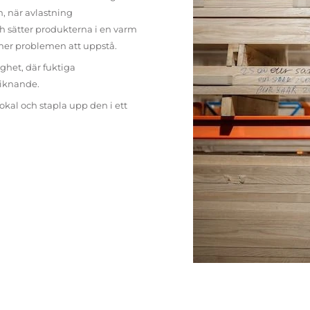
n, när avlastning
h sätter produkterna i en varm
mer problemen att uppstå.
ighet, där fuktiga
liknande.
lokal och stapla upp den i ett