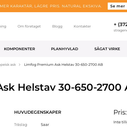
MER KARAKTÄR, LÄGRE PRIS. NATURAL EKSKIVA.
Se mer
+ (37
ning
Om företaget
Blogg
Kontakter
strage
KOMPONENTER
PLANHYVLAD
SÅGAT VIRKE
peisk ask
Limfog Premium Ask Helstav 30-650-2700 AB
sk Helstav 30-650-2700
Pris
HUVUDEGENSKAPER
Inte ti
Träslag
Saar