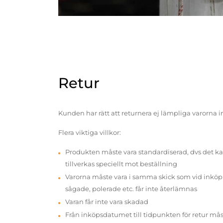
Retur
Kunden har rätt att returnera ej lämpliga varorna 
Flera viktiga villkor:
Produkten måste vara standardiserad, dvs det ka
tillverkas speciellt mot beställning
Varorna måste vara i samma skick som vid inköp v
sågade, polerade etc. får inte återlämnas
Varan får inte vara skadad
Från inköpsdatumet till tidpunkten för retur mås