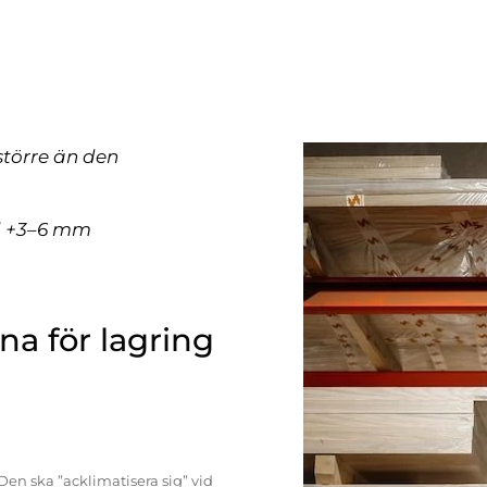
större än den
ll +3–6 mm
a för lagring
Den ska ”acklimatisera sig” vid