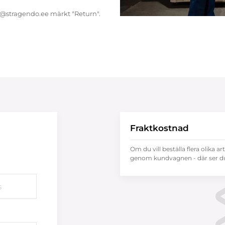
endo@stragendo.ee märkt "Return".
Fraktkostnad
Om du vill beställa flera olika ar
genom kundvagnen - där ser du