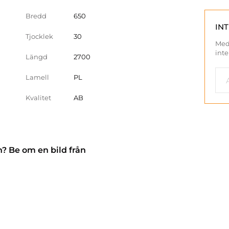
Bredd
650
IN
Tjocklek
30
Med
inte
Längd
2700
Lamell
PL
Kvalitet
AB
n? Be om en bild från