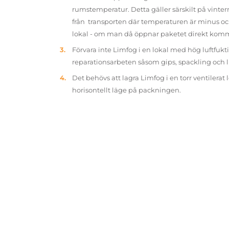
rumstemperatur. Detta gäller särskilt på vinter
från transporten där temperaturen är minus oc
lokal - om man då öppnar paketet direkt kom
Förvara inte Limfog i en lokal med hög luftfukt
reparationsarbeten såsom gips, spackling och 
Det behövs att lagra Limfog i en torr ventilerat 
horisontellt läge på packningen.