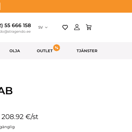
2) 55 666 158
SV
ndo@stragendo.ee
OLJA
OUTLET
TJÄNSTER
 AB
: 208.92 €/st
llgänglig