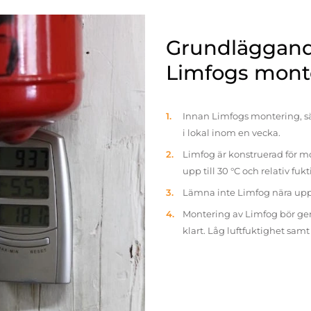
Grundläggande
Limfogs mont
Innan Limfogs montering, sä
i lokal inom en vecka.
Limfog är konstruerad för mo
upp till 30 °C och relativ fuk
Lämna inte Limfog nära up
Montering av Limfog bör gen
klart. Låg luftfuktighet sam