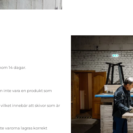
inom 14 dagar.
n inte vara en produkt som
ilket innebär att skivor som är
te varorna lagras korrekt