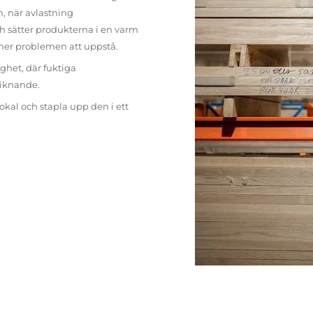
n, när avlastning
h sätter produkterna i en varm
mer problemen att uppstå.
ighet, där fuktiga
liknande.
lokal och stapla upp den i ett