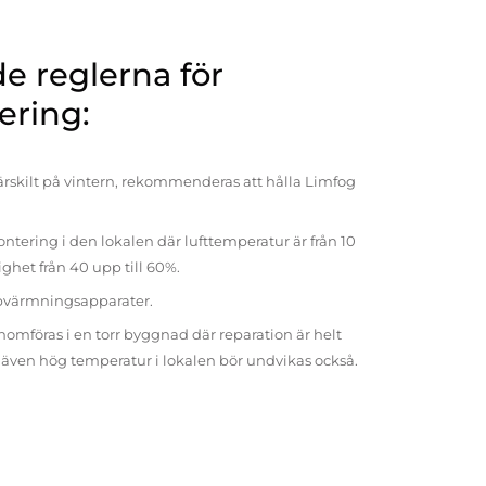
 reglerna för
ering:
rskilt på vintern, rekommenderas att hålla Limfog
ntering i den lokalen där lufttemperatur är från 10
tighet från 40 upp till 60%.
pvärmningsapparater.
omföras i en torr byggnad där reparation är helt
t även hög temperatur i lokalen bör undvikas också.