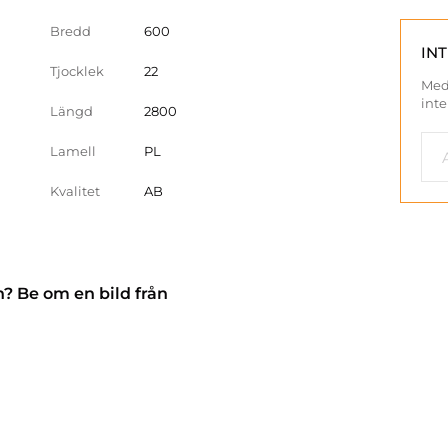
Bredd
600
IN
Tjocklek
22
Med
inte
Längd
2800
Lamell
PL
Kvalitet
AB
n? Be om en bild från