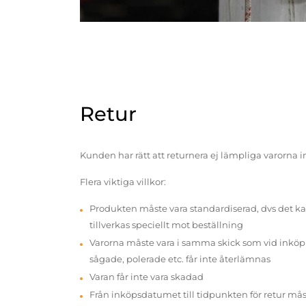
Retur
Kunden har rätt att returnera ej lämpliga varorna 
Flera viktiga villkor:
Produkten måste vara standardiserad, dvs det ka
tillverkas speciellt mot beställning
Varorna måste vara i samma skick som vid inköp v
sågade, polerade etc. får inte återlämnas
Varan får inte vara skadad
Från inköpsdatumet till tidpunkten för retur mås