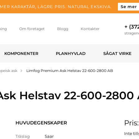
MER KARAKTÄR, LÄGRE PRIS. NATURAL EKSKIVA.
Se mer
+ (37
ning
Om företaget
Blogg
Kontakter
strage
KOMPONENTER
PLANHYVLAD
SÅGAT VIRKE
peisk ask
Limfog Premium Ask Helstav 22-600-2800 AB
sk Helstav 22-600-2800
Pris:
HUVUDEGENSKAPER
Inte ti
Träslag
Saar