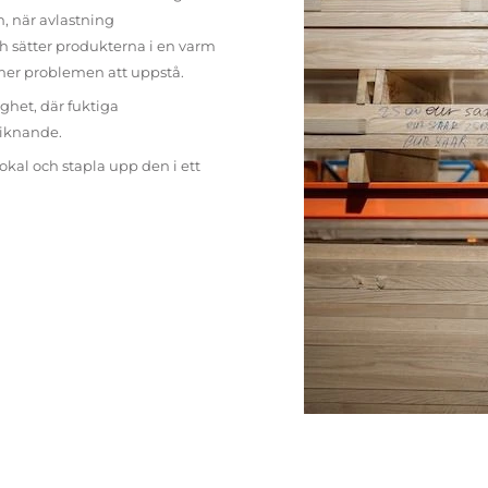
n, när avlastning
h sätter produkterna i en varm
mer problemen att uppstå.
ighet, där fuktiga
liknande.
lokal och stapla upp den i ett