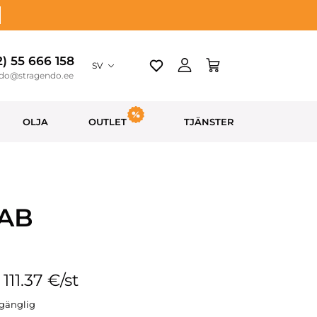
2) 55 666 158
SV
ndo@stragendo.ee
OLJA
OUTLET
TJÄNSTER
 AB
 111.37 €/st
llgänglig