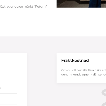
endo@stragendo.ee märkt "Return".
Fraktkostnad
Om du vill beställa flera olika ar
genom kundvagnen - där ser du