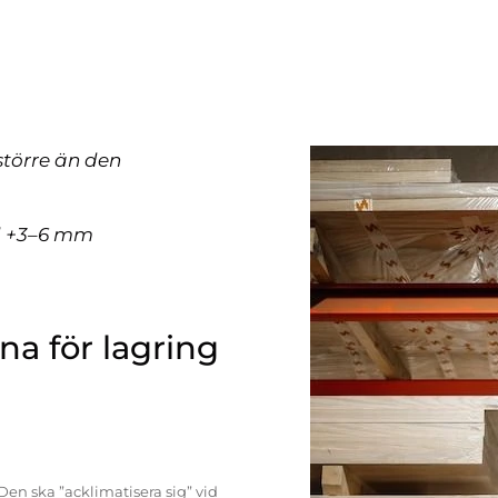
större än den
ll +3–6 mm
a för lagring
Den ska ”acklimatisera sig” vid