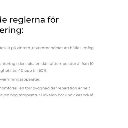
 reglerna för
ering:
rskilt på vintern, rekommenderas att hålla Limfog
ntering i den lokalen där lufttemperatur är från 10
tighet från 40 upp till 60%.
pvärmningsapparater.
omföras i en torr byggnad där reparation är helt
t även hög temperatur i lokalen bör undvikas också.