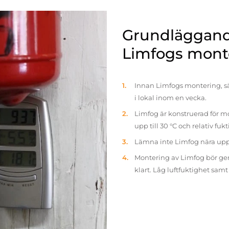
Grundläggande
Limfogs mont
Innan Limfogs montering, sä
i lokal inom en vecka.
Limfog är konstruerad för mo
upp till 30 °C och relativ fuk
Lämna inte Limfog nära up
Montering av Limfog bör gen
klart. Låg luftfuktighet sam