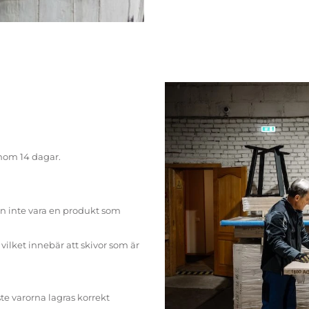
inom 14 dagar.
n inte vara en produkt som
ilket innebär att skivor som är
te varorna lagras korrekt