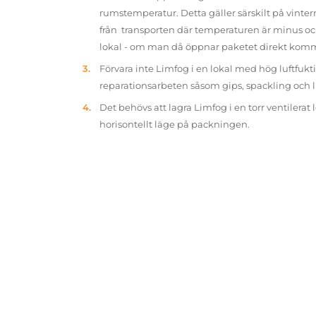
rumstemperatur. Detta gäller särskilt på vinter
från transporten där temperaturen är minus oc
lokal - om man då öppnar paketet direkt kom
Förvara inte Limfog i en lokal med hög luftfukt
reparationsarbeten såsom gips, spackling och 
Det behövs att lagra Limfog i en torr ventilerat 
horisontellt läge på packningen.