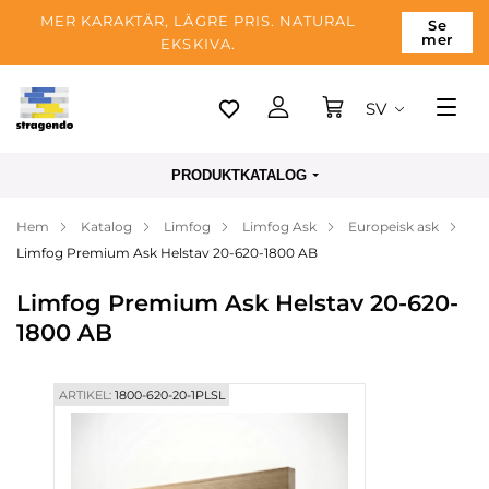
MER KARAKTÄR, LÄGRE PRIS. NATURAL
Se
mer
EKSKIVA.
SV
Tallinn
PRODUKTKATALOG
Leverans
Hem
Katalog
Limfog
Limfog Ask
Europeisk ask
Betalning
Limfog Premium Ask Helstav 20-620-1800 AB
Om företaget
Limfog Premium Ask Helstav 20-620-
Blogg
1800 AB
Kontakter
ARTIKEL:
1800-620-20-1PLSL