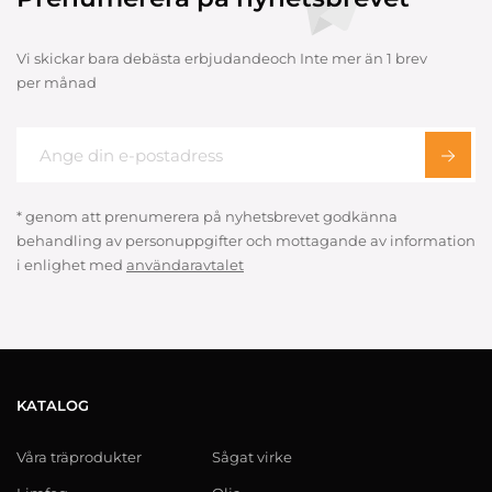
Vi skickar bara debästa erbjudandeoch Inte mer än 1 brev
per månad
* genom att prenumerera på nyhetsbrevet godkänna
behandling av personuppgifter och mottagande av information
i enlighet med
användaravtalet
KATALOG
Våra träprodukter
Sågat virke