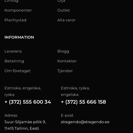
Limfog
Olja
Komponenter
Outlet
Planhyvlad
Alla varor
INFORMATION
Leverans
Blogg
Betalning
Kontakter
Om företaget
Tjänster
Estniska, engelska,
Estniska, ryska,
ryska
engelska
+ (372) 555 600 34
+ (372) 55 666 158
Adress
E-post
Suur-Sõjamäe põik 9,
stragendo@stragendo.ee
11415 Tallinn, Eesti