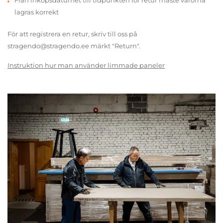
Från inköpsdatumet till tidpunkten för retur måste varorna
lagras korrekt
För att registrera en retur, skriv till oss på
stragendo@stragendo.ee märkt "Return".
Instruktion hur man använder limmade paneler