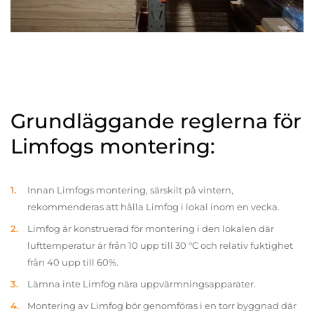
Grundläggande reglerna för
Limfogs montering:
Innan Limfogs montering, särskilt på vintern,
rekommenderas att hålla Limfog i lokal inom en vecka.
Limfog är konstruerad för montering i den lokalen där
lufttemperatur är från 10 upp till 30 °C och relativ fuktighet
från 40 upp till 60%.
Lämna inte Limfog nära uppvärmningsapparater.
Montering av Limfog bör genomföras i en torr byggnad där