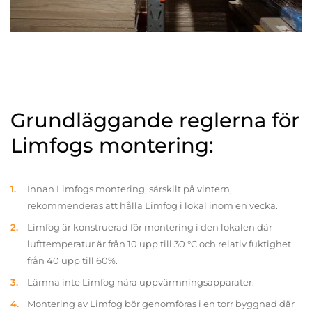
Grundläggande reglerna för
Limfogs montering:
Innan Limfogs montering, särskilt på vintern,
rekommenderas att hålla Limfog i lokal inom en vecka.
Limfog är konstruerad för montering i den lokalen där
lufttemperatur är från 10 upp till 30 °C och relativ fuktighet
från 40 upp till 60%.
Lämna inte Limfog nära uppvärmningsapparater.
Montering av Limfog bör genomföras i en torr byggnad där