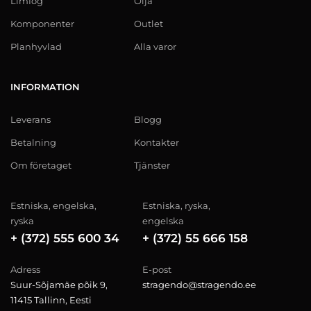
Limfog
Olja
Komponenter
Outlet
Planhyvlad
Alla varor
INFORMATION
Leverans
Blogg
Betalning
Kontakter
Om företaget
Tjänster
Estniska, engelska,
Estniska, ryska,
ryska
engelska
+ (372) 555 600 34
+ (372) 55 666 158
Adress
E-post
Suur-Sõjamäe põik 9,
stragendo@stragendo.ee
11415 Tallinn, Eesti