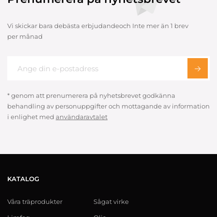
Vi skickar bara debästa erbjudandeoch Inte mer än 1 brev
per månad
* genom att prenumerera på nyhetsbrevet godkänna
behandling av personuppgifter och mottagande av information
i enlighet med
användaravtalet
KATALOG
Våra träprodukter
Sågat virke