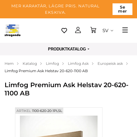
MER KARAKTÄR, LÄGRE PRIS. NATURAL
Se
mer
EKSKIVA.
SV
Tallinn
PRODUKTKATALOG
Leverans
Hem
Katalog
Limfog
Limfog Ask
Europeisk ask
Betalning
Limfog Premium Ask Helstav 20-620-1100 AB
Om företaget
Limfog Premium Ask Helstav 20-620-
Blogg
1100 AB
Kontakter
ARTIKEL:
1100-620-20-1PLSL