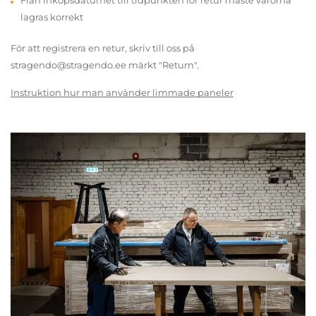
Från inköpsdatumet till tidpunkten för retur måste varorna
lagras korrekt
För att registrera en retur, skriv till oss på
stragendo@stragendo.ee märkt "Return".
Instruktion hur man använder limmade paneler