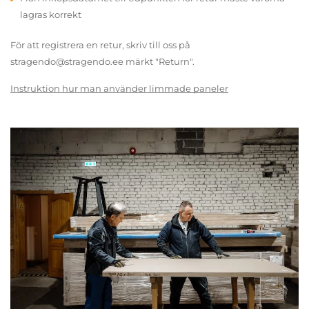
lagras korrekt
För att registrera en retur, skriv till oss på
stragendo@stragendo.ee märkt "Return".
Instruktion hur man använder limmade paneler