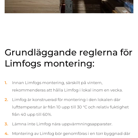
Grundläggande reglerna för
Limfogs montering:
Innan Limfogs montering, särskilt på vintern,
rekommenderas att hålla Limfog i lokal inom en vecka.
Limfog är konstruerad för montering i den lokalen där
lufttemperatur är från 10 upp till 30 °C och relativ fuktighet
från 40 upp till 60%.
Lämna inte Limfog nära uppvärmningsapparater.
Montering av Limfog bör genomföras i en torr byggnad där