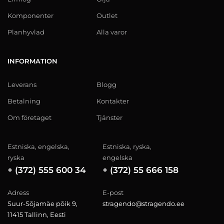
Komponenter
Outlet
Planhyvlad
Alla varor
INFORMATION
Leverans
Blogg
Betalning
Kontakter
Om företaget
Tjänster
Estniska, engelska,
Estniska, ryska,
ryska
engelska
+ (372) 555 600 34
+ (372) 55 666 158
Adress
E-post
Suur-Sõjamäe põik 9,
stragendo@stragendo.ee
11415 Tallinn, Eesti