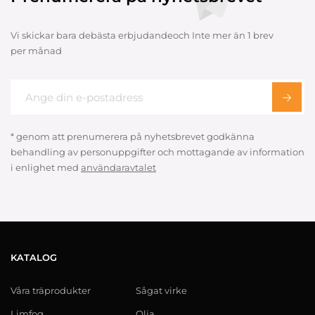
Vi skickar bara debästa erbjudandeoch Inte mer än 1 brev
per månad
* genom att prenumerera på nyhetsbrevet godkänna
behandling av personuppgifter och mottagande av information
i enlighet med
användaravtalet
KATALOG
Våra träprodukter
Sågat virke
Limfog
Olja