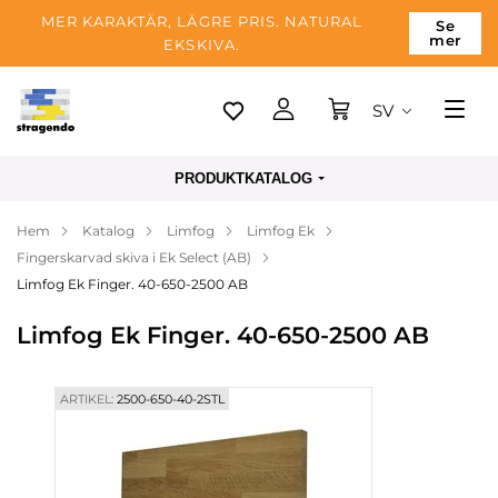
MER KARAKTÄR, LÄGRE PRIS. NATURAL
Se
mer
EKSKIVA.
SV
Tallinn
PRODUKTKATALOG
Leverans
Hem
Katalog
Limfog
Limfog Ek
Betalning
Fingerskarvad skiva i Ek Select (AB)
Om företaget
Limfog Ek Finger. 40-650-2500 AB
Blogg
Limfog Ek Finger. 40-650-2500 AB
Kontakter
ARTIKEL:
2500-650-40-2STL