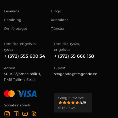
Leverans
Blogg
Betalning
Kontakter
Om företaget
Tjänster
Estniska, engelska,
Estniska, ryska,
ryska
engelska
+ (372) 555 600 34
+ (372) 55 666 158
Adress
E-post
Suur-Sõjamäe põik 9,
stragendo@stragendo.ee
11415 Tallinn, Eesti
Google reviews
4.9
Sociala nätverk
51 reviews