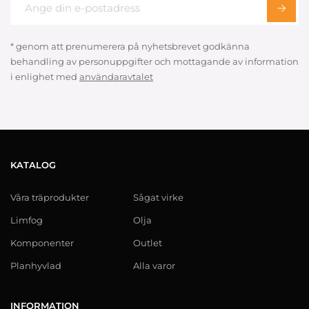
* genom att prenumerera på nyhetsbrevet godkänna
behandling av personuppgifter och mottagande av information
i enlighet med
användaravtalet
KATALOG
Våra träprodukter
Sågat virke
Limfog
Olja
Komponenter
Outlet
Planhyvlad
Alla varor
INFORMATION