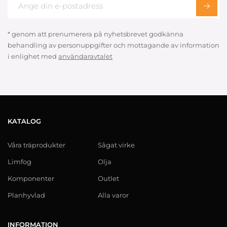
* genom att prenumerera på nyhetsbrevet godkänna
behandling av personuppgifter och mottagande av information
i enlighet med
användaravtalet
KATALOG
Våra träprodukter
Sågat virke
Limfog
Olja
Komponenter
Outlet
Planhyvlad
Alla varor
INFORMATION