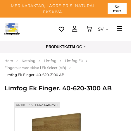
MER KARAKTÄR, LÄGRE PRIS. NATURAL
Se
mer
EKSKIVA.
SV
Tallinn
PRODUKTKATALOG
Leverans
Hem
Katalog
Limfog
Limfog Ek
Betalning
Fingerskarvad skiva i Ek Select (AB)
Om företaget
Limfog Ek Finger. 40-620-3100 AB
Blogg
Limfog Ek Finger. 40-620-3100 AB
Kontakter
ARTIKEL:
3100-620-40-2STL