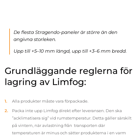
De flesta Stragendo-paneler är större än den
angivna storleken.
Upp till +5–10 mm längd, upp till +3–6 mm bredd.
Grundläggande reglerna för
lagring av Limfog:
Alla produkter måste vara förpackade.
Packa inte upp Limfog direkt efter leveransen. Den ska
”acklimatisera sig” vid rumstemperatur. Detta gäller särskilt
på vintern, när avlastning från transporten där
temperaturen är minus och sätter produkterna i en varm