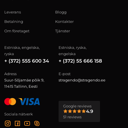
Leverans
Blogg
Betalning
Kontakter
Om företaget
Tjänster
Estniska, engelska,
Estniska, ryska,
ryska
engelska
+ (372) 555 600 34
+ (372) 55 666 158
Adress
E-post
Suur-Sõjamäe põik 9,
stragendo@stragendo.ee
11415 Tallinn, Eesti
Google reviews
4.9
Sociala nätverk
51 reviews