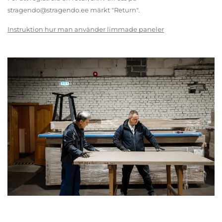
stragendo@stragendo.ee märkt "Return".
Instruktion hur man använder limmade paneler