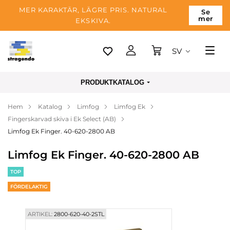
MER KARAKTÄR, LÄGRE PRIS. NATURAL
Se
mer
EKSKIVA.
SV
Tallinn
PRODUKTKATALOG
Leverans
Hem
Katalog
Limfog
Limfog Ek
Betalning
Fingerskarvad skiva i Ek Select (AB)
Om företaget
Limfog Ek Finger. 40-620-2800 AB
Blogg
Limfog Ek Finger. 40-620-2800 AB
Kontakter
TOP
FÖRDELAKTIG
ARTIKEL:
2800-620-40-2STL