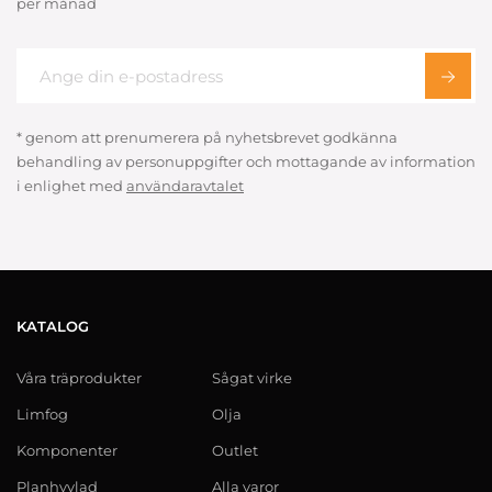
per månad
* genom att prenumerera på nyhetsbrevet godkänna
behandling av personuppgifter och mottagande av information
i enlighet med
användaravtalet
KATALOG
Våra träprodukter
Sågat virke
Limfog
Olja
Komponenter
Outlet
Planhyvlad
Alla varor