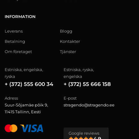
INFORMATION
Leverans
Blogg
Betalning
Kontakter
Om företaget
Tjänster
Estniska, engelska,
Estniska, ryska,
ryska
engelska
+ (372) 555 600 34
+ (372) 55 666 158
Adress
E-post
Suur-Sõjamäe põik 9,
stragendo@stragendo.ee
11415 Tallinn, Eesti
Google reviews
4.9