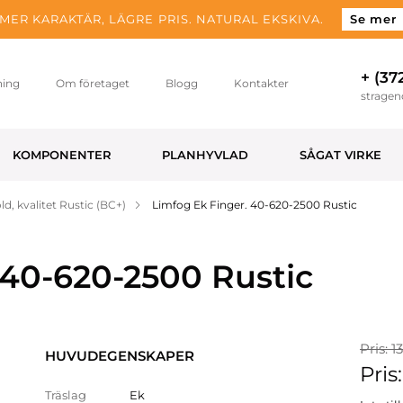
MER KARAKTÄR, LÄGRE PRIS. NATURAL EKSKIVA.
Se mer
+ (37
ning
Om företaget
Blogg
Kontakter
strage
KOMPONENTER
PLANHYVLAD
SÅGAT VIRKE
ld, kvalitet Rustic (BC+)
Limfog Ek Finger. 40-620-2500 Rustic
 40-620-2500 Rustic
Pris: 1
HUVUDEGENSKAPER
Pris:
Träslag
Ek