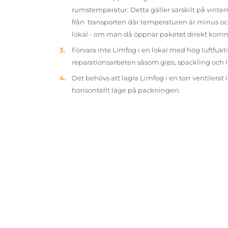
rumstemperatur. Detta gäller särskilt på vinter
från transporten där temperaturen är minus oc
lokal - om man då öppnar paketet direkt kom
Förvara inte Limfog i en lokal med hög luftfukt
reparationsarbeten såsom gips, spackling och 
Det behövs att lagra Limfog i en torr ventilerat 
horisontellt läge på packningen.