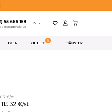
2) 55 666 158
SV
ndo@stragendo.ee
OLJA
OUTLET
TJÄNSTER
30.7 €/st
 115.32 €/st