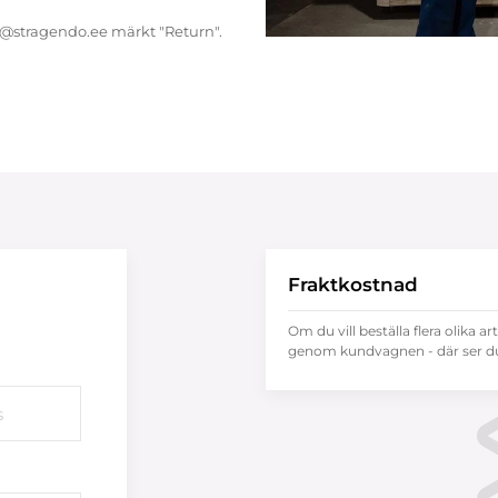
endo@stragendo.ee märkt "Return".
Fraktkostnad
Om du vill beställa flera olika ar
genom kundvagnen - där ser du