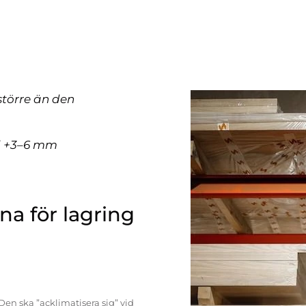
större än den
ll +3–6 mm
a för lagring
Den ska ”acklimatisera sig” vid