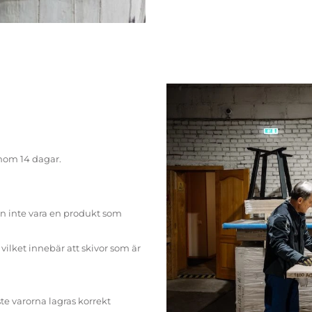
inom 14 dagar.
n inte vara en produkt som
ilket innebär att skivor som är
te varorna lagras korrekt