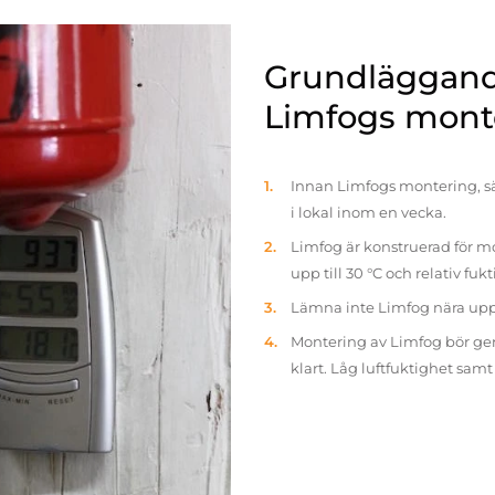
Grundläggande
Limfogs mont
Innan Limfogs montering, sä
i lokal inom en vecka.
Limfog är konstruerad för mo
upp till 30 °C och relativ fuk
Lämna inte Limfog nära up
Montering av Limfog bör gen
klart. Låg luftfuktighet sam