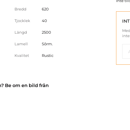
Inte ti
Bredd
620
Tjocklek
40
IN
Med
Längd
2500
inte
Lamell
Sõrm.
Kvalitet
Rustic
n? Be om en bild från