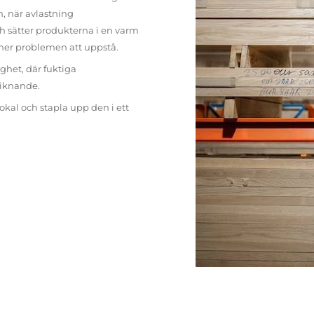
n, när avlastning
h sätter produkterna i en varm
mer problemen att uppstå.
ighet, där fuktiga
liknande.
lokal och stapla upp den i ett