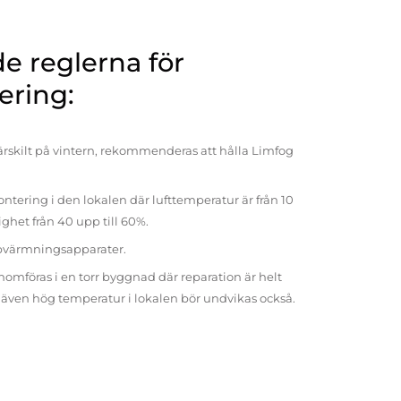
 reglerna för
ering:
rskilt på vintern, rekommenderas att hålla Limfog
ntering i den lokalen där lufttemperatur är från 10
tighet från 40 upp till 60%.
pvärmningsapparater.
omföras i en torr byggnad där reparation är helt
t även hög temperatur i lokalen bör undvikas också.