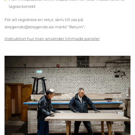
lagras korrekt
För att registrera en retur, skriv till oss på
stragendo@stragendo.ee märkt "Return".
Instruktion hur man använder limmade paneler