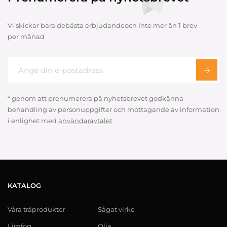
Vi skickar bara debästa erbjudandeoch Inte mer än 1 brev
per månad
* genom att prenumerera på nyhetsbrevet godkänna
behandling av personuppgifter och mottagande av information
i enlighet med
användaravtalet
KATALOG
Våra träprodukter
Sågat virke
Limfog
Olja