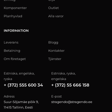
Komponenter
Outlet
Planhyvlad
Alla varor
INFORMATION
Leverans
Blogg
Betalning
Kontakter
Om företaget
Tjänster
Estniska, engelska,
Estniska, ryska,
ryska
engelska
+ (372) 555 600 34
+ (372) 55 666 158
Adress
E-post
Suur-Sõjamäe põik 9,
stragendo@stragendo.ee
11415 Tallinn, Eesti