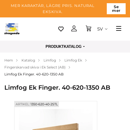
MER KARAKTÄR, LÄGRE PRIS. NATURAL
Se
mer
EKSKIVA.
SV
Tallinn
PRODUKTKATALOG
Leverans
Hem
Katalog
Limfog
Limfog Ek
Betalning
Fingerskarvad skiva i Ek Select (AB)
Om företaget
Limfog Ek Finger. 40-620-1350 AB
Blogg
Limfog Ek Finger. 40-620-1350 AB
Kontakter
ARTIKEL:
1350-620-40-2STL