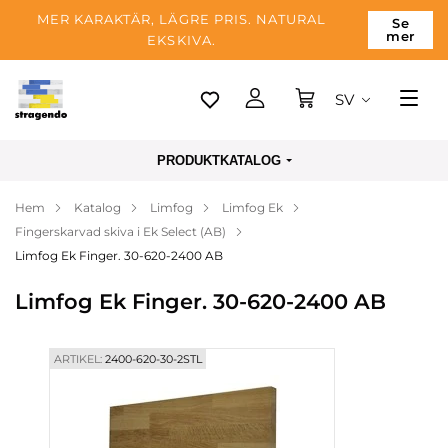
MER KARAKTÄR, LÄGRE PRIS. NATURAL
Se
mer
EKSKIVA.
SV
Tallinn
PRODUKTKATALOG
Leverans
Hem
Katalog
Limfog
Limfog Ek
Betalning
Fingerskarvad skiva i Ek Select (AB)
Om företaget
Limfog Ek Finger. 30-620-2400 AB
Blogg
Limfog Ek Finger. 30-620-2400 AB
Kontakter
ARTIKEL:
2400-620-30-2STL