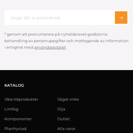
* genom att prenumerera på nyhetsbrevet godkänna
behandling av personuppgifter och mottagande av information
i enlighet med
användaravtalet
KATALOG
Våra träprodukter
Sågat virke
Limfog
Olja
Komponenter
Outlet
Planhyvlad
Alla varor