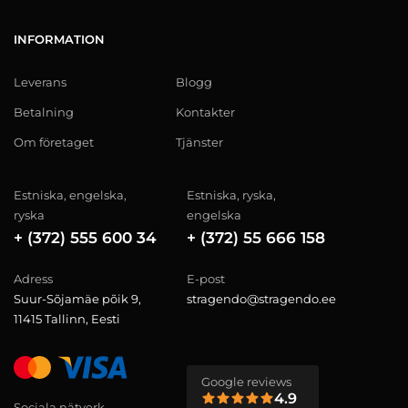
INFORMATION
Leverans
Blogg
Betalning
Kontakter
Om företaget
Tjänster
Estniska, engelska,
Estniska, ryska,
ryska
engelska
+ (372) 555 600 34
+ (372) 55 666 158
Adress
E-post
Suur-Sõjamäe põik 9,
stragendo@stragendo.ee
11415 Tallinn, Eesti
Google reviews
4.9
Sociala nätverk