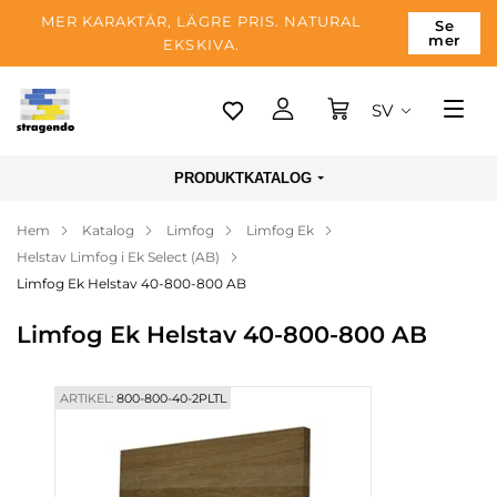
MER KARAKTÄR, LÄGRE PRIS. NATURAL
Se
mer
EKSKIVA.
SV
Tallinn
PRODUKTKATALOG
Leverans
Hem
Katalog
Limfog
Limfog Ek
Betalning
Helstav Limfog i Ek Select (AB)
Om företaget
Limfog Ek Helstav 40-800-800 AB
Blogg
Limfog Ek Helstav 40-800-800 AB
Kontakter
ARTIKEL:
800-800-40-2PLTL