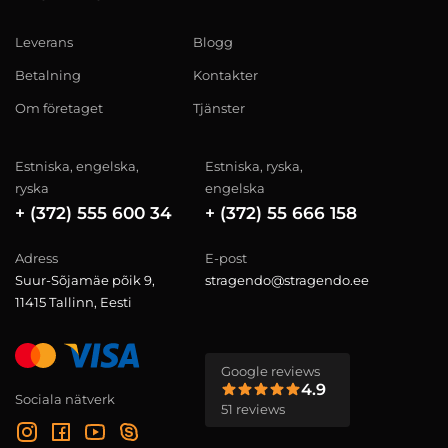
Leverans
Blogg
Betalning
Kontakter
Om företaget
Tjänster
Estniska, engelska,
Estniska, ryska,
ryska
engelska
+ (372) 555 600 34
+ (372) 55 666 158
Adress
E-post
Suur-Sõjamäe põik 9,
stragendo@stragendo.ee
11415 Tallinn, Eesti
Google reviews
4.9
Sociala nätverk
51 reviews