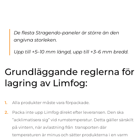
De flesta Stragendo-paneler är större än den
angivna storleken.
Upp till +5–10 mm längd, upp till +3–6 mm bredd.
Grundläggande reglerna för
lagring av Limfog:
Alla produkter måste vara förpackade.
Packa inte upp Limfog direkt efter leveransen. Den ska
”acklimatisera sig” vid rumstemperatur. Detta gäller särskilt
på vintern, när avlastning från transporten där
temperaturen är minus och sätter produkterna i en varm