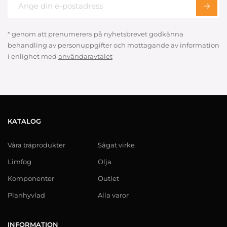
* genom att prenumerera på nyhetsbrevet godkänna
behandling av personuppgifter och mottagande av information
i enlighet med
användaravtalet
KATALOG
Våra träprodukter
Sågat virke
Limfog
Olja
Komponenter
Outlet
Planhyvlad
Alla varor
INFORMATION