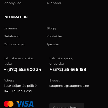
Planhyvlad
Alla varor
INFORMATION
Leverans
Blogg
Betalning
Kontakter
Om företaget
Tjänster
Estniska, engelska,
Estniska, ryska,
ryska
engelska
+ (372) 555 600 34
+ (372) 55 666 158
Adress
E-post
Suur-Sõjamäe põik 9,
stragendo@stragendo.ee
11415 Tallinn, Eesti
Google reviews