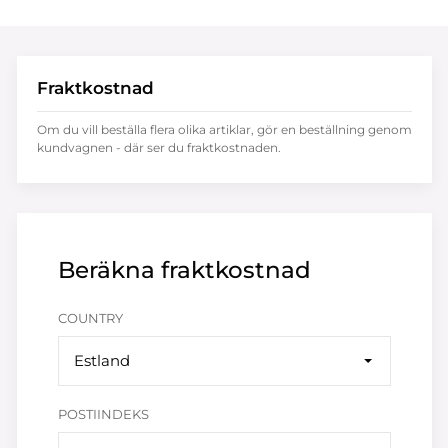
Fraktkostnad
Om du vill beställa flera olika artiklar, gör en beställning genom
kundvagnen - där ser du fraktkostnaden.
Beräkna fraktkostnad
COUNTRY
Estland
POSTIINDEKS