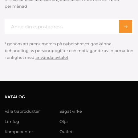
per månad
* genom att prenumerera på nyhetsbrevet godkänna
behandling av personuppgifter och mottagande av information
i enlighet med
användaravtalet
KATALOG
Våra träprodukter
Sågat virke
Limfog
Olja
Komponenter
Outlet