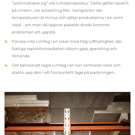
”acklimatisera sig” vid rumstemperatur. Detta gäller särskilt
på vintern, när avlastning från transporten där
temperaturen är minus och sätter produkterna i en varm
lokal - om man då öppnar paketet direkt kommer
problemen att uppstå.
Förvara inte Limfog i en lokal med hög luftfuktighet, där
fuktiga reparationsarbeten såsom gips, spackling och
liknande.
Det behövs att lagra Limfog i en torr ventilerat lokal och
stapla upp den i ett horisontellt läge på packningen.