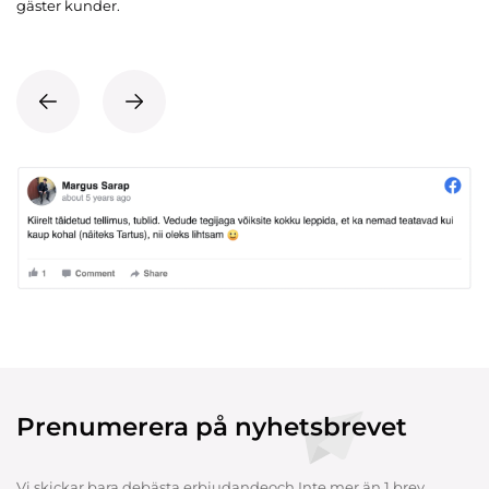
gäster kunder.
Prenumerera på nyhetsbrevet
Vi skickar bara debästa erbjudandeoch Inte mer än 1 brev