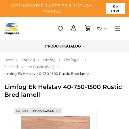
MER KARAKTÄR, LÄGRE PRIS. NATURAL
Se
mer
EKSKIVA.
SV
Tallinn
PRODUKTKATALOG
Leverans
Hem
Katalog
Limfog
Limfog Ek
Betalning
Eksköld, kvalitet Rustic (BC+)
Om företaget
Limfog Ek Helstav 40-750-1500 Rustic Bred lamell
Blogg
Limfog Ek Helstav 40-750-1500 Rustic
Bred lamell
Kontakter
ARTIKEL:
1500-750-40-6PLTLL