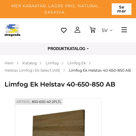
MER KARAKTÄR, LÄGRE PRIS. NATURAL
Se
mer
EKSKIVA.
SV
Tallinn
PRODUKTKATALOG
Leverans
Hem
Katalog
Limfog
Limfog Ek
Betalning
Helstav Limfog i Ek Select (AB)
Limfog Ek Helstav 40-650-850 AB
Om företaget
Limfog Ek Helstav 40-650-850 AB
Blogg
Kontakter
ARTIKEL:
850-650-40-2PLTL