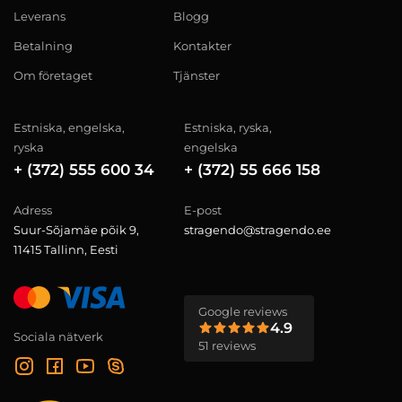
Leverans
Blogg
Betalning
Kontakter
Om företaget
Tjänster
Estniska, engelska,
Estniska, ryska,
ryska
engelska
+ (372) 555 600 34
+ (372) 55 666 158
Adress
E-post
Suur-Sõjamäe põik 9,
stragendo@stragendo.ee
11415 Tallinn, Eesti
Google reviews
4.9
Sociala nätverk
51 reviews