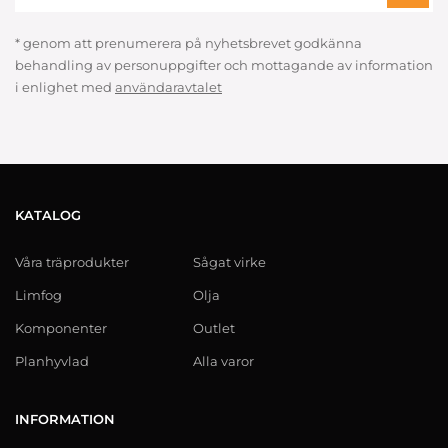
* genom att prenumerera på nyhetsbrevet godkänna
behandling av personuppgifter och mottagande av information
i enlighet med
användaravtalet
KATALOG
Våra träprodukter
Sågat virke
Limfog
Olja
Komponenter
Outlet
Planhyvlad
Alla varor
INFORMATION