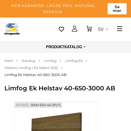
MER KARAKTÄR, LÄGRE PRIS. NATURAL
Se
mer
EKSKIVA.
SV
Tallinn
PRODUKTKATALOG
Leverans
Hem
Katalog
Limfog
Limfog Ek
Betalning
Helstav Limfog i Ek Select (AB)
Om företaget
Limfog Ek Helstav 40-650-3000 AB
Blogg
Limfog Ek Helstav 40-650-3000 AB
Kontakter
ARTIKEL:
3000-650-40-2PLTL