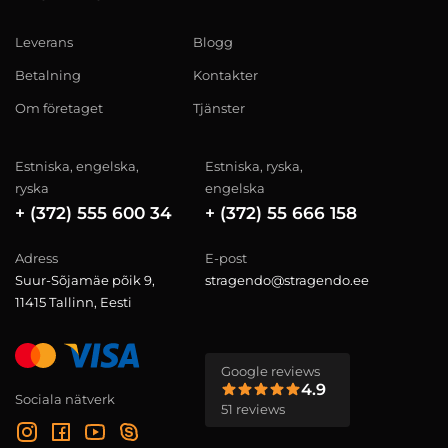
Leverans
Blogg
Betalning
Kontakter
Om företaget
Tjänster
Estniska, engelska,
Estniska, ryska,
ryska
engelska
+ (372) 555 600 34
+ (372) 55 666 158
Adress
E-post
Suur-Sõjamäe põik 9,
stragendo@stragendo.ee
11415 Tallinn, Eesti
Google reviews
4.9
Sociala nätverk
51 reviews