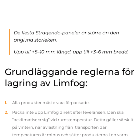
De flesta Stragendo-paneler är större än den
angivna storleken.
Upp till +5–10 mm längd, upp till +3–6 mm bredd.
Grundläggande reglerna för
lagring av Limfog:
Alla produkter måste vara förpackade.
Packa inte upp Limfog direkt efter leveransen. Den ska
”acklimatisera sig” vid rumstemperatur. Detta gäller särskilt
på vintern, när avlastning från transporten där
temperaturen är minus och sätter produkterna i en varm