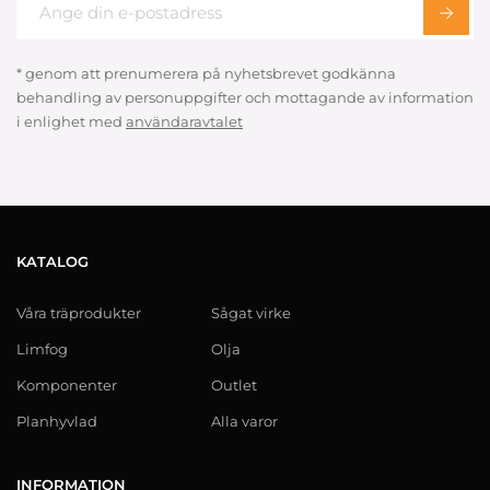
* genom att prenumerera på nyhetsbrevet godkänna
behandling av personuppgifter och mottagande av information
i enlighet med
användaravtalet
KATALOG
Våra träprodukter
Sågat virke
Limfog
Olja
Komponenter
Outlet
Planhyvlad
Alla varor
INFORMATION