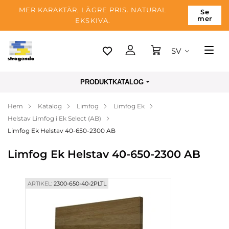
MER KARAKTÄR, LÄGRE PRIS. NATURAL
Se
mer
EKSKIVA.
SV
Tallinn
PRODUKTKATALOG
Leverans
Hem
Katalog
Limfog
Limfog Ek
Betalning
Helstav Limfog i Ek Select (AB)
Om företaget
Limfog Ek Helstav 40-650-2300 AB
Blogg
Limfog Ek Helstav 40-650-2300 AB
Kontakter
ARTIKEL:
2300-650-40-2PLTL