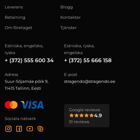
Leverans
Blogg
Betalning
Kontakter
Om företaget
Tjänster
Estniska, engelska,
Estniska, ryska,
ryska
engelska
+ (372) 555 600 34
+ (372) 55 666 158
Adress
E-post
Suur-Sõjamäe põik 9,
stragendo@stragendo.ee
11415 Tallinn, Eesti
Google reviews
4.9
Sociala nätverk
51 reviews