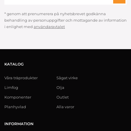
* genom att prenumerera på nyhetsbrevet godkänna
behandling av personuppgifter och mottagande av information
i enlighet med
användaravtalet
KATALOG
Våra träprodukter
Sågat virke
Limfog
Olja
Komponenter
Outlet
Planhyvlad
Alla varor
INFORMATION