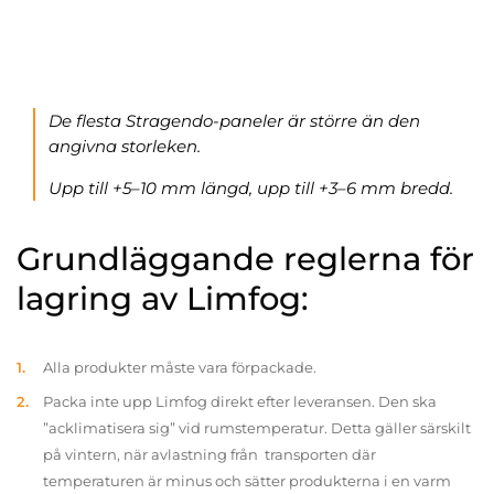
De flesta Stragendo-paneler är större än den
angivna storleken.
Upp till +5–10 mm längd, upp till +3–6 mm bredd.
Grundläggande reglerna för
lagring av Limfog:
Alla produkter måste vara förpackade.
Packa inte upp Limfog direkt efter leveransen. Den ska
”acklimatisera sig” vid rumstemperatur. Detta gäller särskilt
på vintern, när avlastning från transporten där
temperaturen är minus och sätter produkterna i en varm