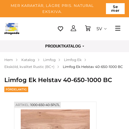
MER KARAKTÄR, LÄGRE PRIS. NATURAL
Se
mer
EKSKIVA.
SV
Tallinn
PRODUKTKATALOG
Leverans
Hem
Katalog
Limfog
Limfog Ek
Betalning
Eksköld, kvalitet Rustic (BC+)
Limfog Ek Helstav 40-650-1000 BC
Om företaget
Limfog Ek Helstav 40-650-1000 BC
Blogg
FÖRDELAKTIG
Kontakter
ARTIKEL:
1000-650-40-5PLTL