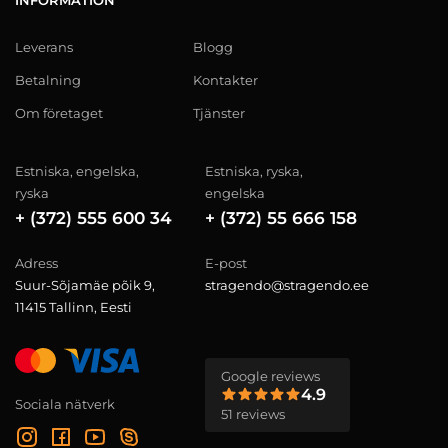
INFORMATION
Leverans
Blogg
Betalning
Kontakter
Om företaget
Tjänster
Estniska, engelska,
Estniska, ryska,
ryska
engelska
+ (372) 555 600 34
+ (372) 55 666 158
Adress
E-post
Suur-Sõjamäe põik 9,
stragendo@stragendo.ee
11415 Tallinn, Eesti
Google reviews
4.9
Sociala nätverk
51 reviews