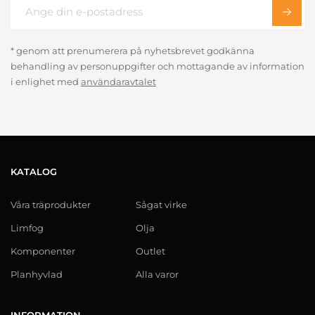
* genom att prenumerera på nyhetsbrevet godkänna
behandling av personuppgifter och mottagande av information
i enlighet med
användaravtalet
KATALOG
Våra träprodukter
Sågat virke
Limfog
Olja
Komponenter
Outlet
Planhyvlad
Alla varor