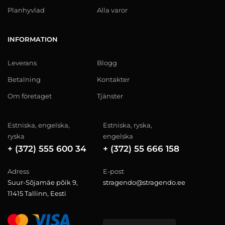
Planhyvlad
Alla varor
INFORMATION
Leverans
Blogg
Betalning
Kontakter
Om företaget
Tjänster
Estniska, engelska,
Estniska, ryska,
ryska
engelska
+ (372) 555 600 34
+ (372) 55 666 158
Adress
E-post
Suur-Sõjamäe põik 9,
stragendo@stragendo.ee
11415 Tallinn, Eesti