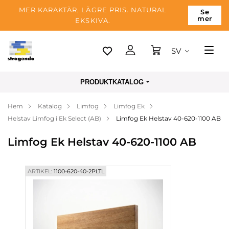
MER KARAKTÄR, LÄGRE PRIS. NATURAL
Se
mer
EKSKIVA.
SV
Tallinn
PRODUKTKATALOG
Leverans
Hem
Katalog
Limfog
Limfog Ek
Betalning
Helstav Limfog i Ek Select (AB)
Limfog Ek Helstav 40-620-1100 AB
Om företaget
Limfog Ek Helstav 40-620-1100 AB
Blogg
Kontakter
ARTIKEL:
1100-620-40-2PLTL