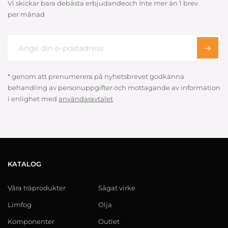
Vi skickar bara debästa erbjudandeoch Inte mer än 1 brev
per månad
* genom att prenumerera på nyhetsbrevet godkänna
behandling av personuppgifter och mottagande av information
i enlighet med
användaravtalet
KATALOG
Våra träprodukter
Sågat virke
Limfog
Olja
Komponenter
Outlet