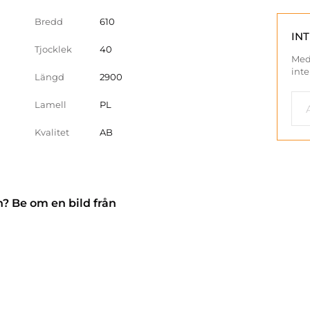
Bredd
610
IN
Tjocklek
40
Med
inte
Längd
2900
Lamell
PL
Kvalitet
AB
n? Be om en bild från