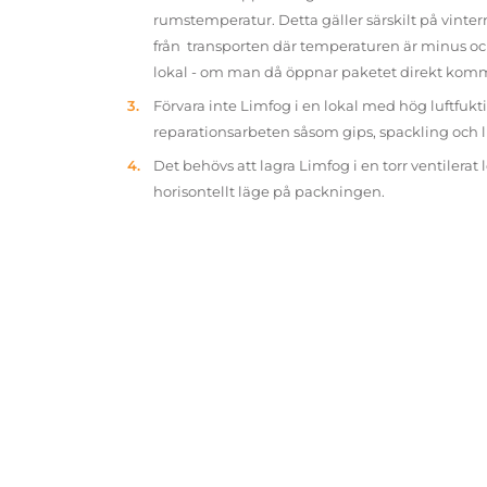
rumstemperatur. Detta gäller särskilt på vinter
från transporten där temperaturen är minus oc
lokal - om man då öppnar paketet direkt kom
Förvara inte Limfog i en lokal med hög luftfukt
reparationsarbeten såsom gips, spackling och 
Det behövs att lagra Limfog i en torr ventilerat 
horisontellt läge på packningen.