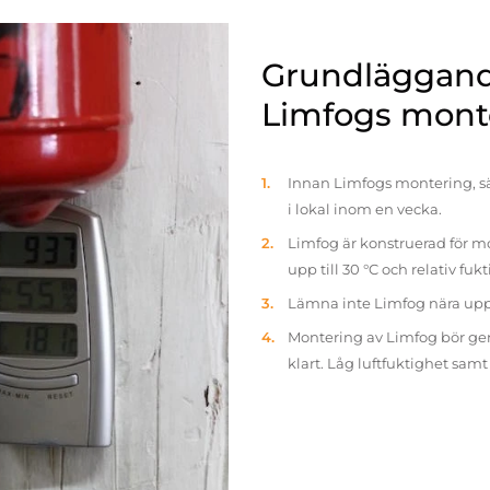
Grundläggande
Limfogs mont
Innan Limfogs montering, sä
i lokal inom en vecka.
Limfog är konstruerad för mo
upp till 30 °C och relativ fuk
Lämna inte Limfog nära up
Montering av Limfog bör gen
klart. Låg luftfuktighet sam