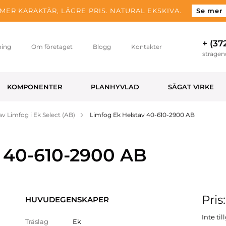
MER KARAKTÄR, LÄGRE PRIS. NATURAL EKSKIVA.
Se mer
+ (37
ning
Om företaget
Blogg
Kontakter
strage
KOMPONENTER
PLANHYVLAD
SÅGAT VIRKE
av Limfog i Ek Select (AB)
Limfog Ek Helstav 40-610-2900 AB
 40-610-2900 AB
Pris
HUVUDEGENSKAPER
Inte ti
Träslag
Ek