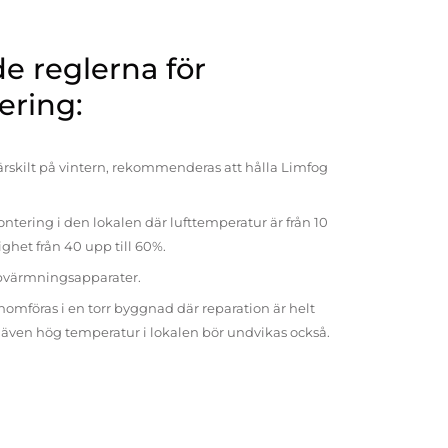
 reglerna för
ering:
rskilt på vintern, rekommenderas att hålla Limfog
ntering i den lokalen där lufttemperatur är från 10
tighet från 40 upp till 60%.
pvärmningsapparater.
omföras i en torr byggnad där reparation är helt
t även hög temperatur i lokalen bör undvikas också.