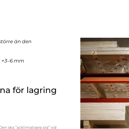
större än den
ll +3–6 mm
a för lagring
Den ska ”acklimatisera sig” vid