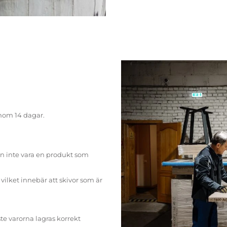
inom 14 dagar.
n inte vara en produkt som
ilket innebär att skivor som är
te varorna lagras korrekt