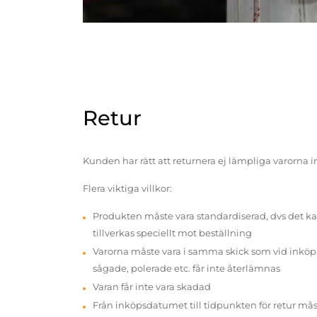
Retur
Kunden har rätt att returnera ej lämpliga varorna 
Flera viktiga villkor:
Produkten måste vara standardiserad, dvs det ka
tillverkas speciellt mot beställning
Varorna måste vara i samma skick som vid inköp v
sågade, polerade etc. får inte återlämnas
Varan får inte vara skadad
Från inköpsdatumet till tidpunkten för retur mås