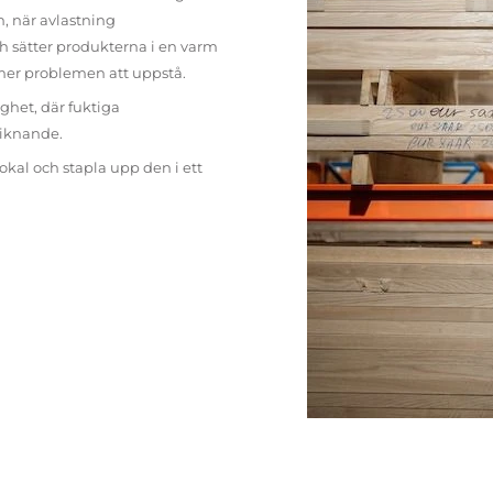
n, när avlastning
h sätter produkterna i en varm
mer problemen att uppstå.
ighet, där fuktiga
liknande.
lokal och stapla upp den i ett