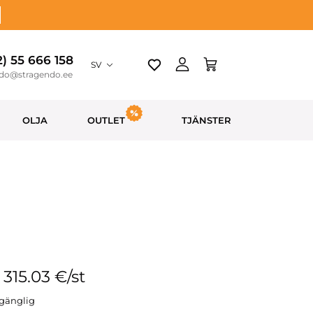
2) 55 666 158
SV
ndo@stragendo.ee
OLJA
OUTLET
TJÄNSTER
: 315.03 €/st
llgänglig