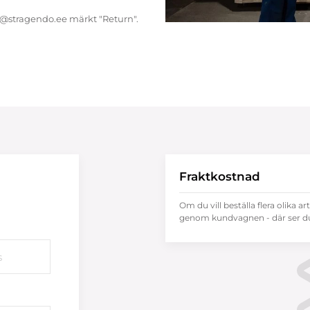
endo@stragendo.ee märkt "Return".
Fraktkostnad
Om du vill beställa flera olika ar
genom kundvagnen - där ser du