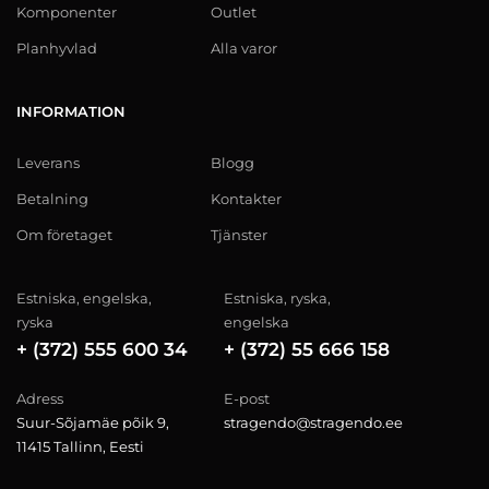
Komponenter
Outlet
Planhyvlad
Alla varor
INFORMATION
Leverans
Blogg
Betalning
Kontakter
Om företaget
Tjänster
Estniska, engelska,
Estniska, ryska,
ryska
engelska
+ (372) 555 600 34
+ (372) 55 666 158
Adress
E-post
Suur-Sõjamäe põik 9,
stragendo@stragendo.ee
11415 Tallinn, Eesti