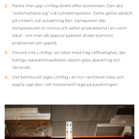
Packa inte upp Limfog direkt efter leveransen. Den ska
”acklimatisera sig” vid rumstemperatur. Detta gäller särskilt
på vintern, när avlastning från transporten där
temperaturen är minus och sätter produkterna i en varm
lokal - om man då öppnar paketet direkt kommer
problemen att uppstå.
Förvara inte Limfog i en lokal med hög luftfuktighet, där
fuktiga reparationsarbeten såsom gips, spackling och
liknande.
Det behövs att lagra Limfog i en torr ventilerat lokal och
stapla upp den i ett horisontellt läge på packningen.