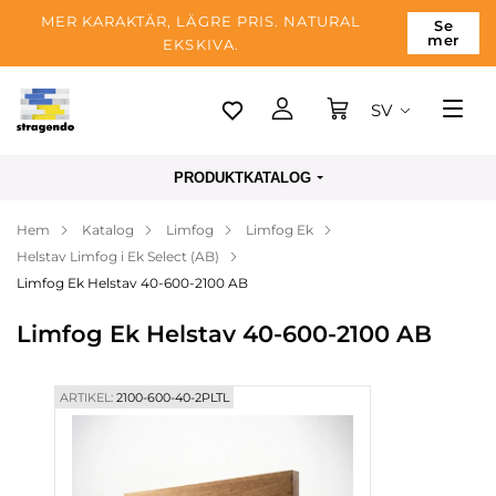
MER KARAKTÄR, LÄGRE PRIS. NATURAL
Se
mer
EKSKIVA.
SV
Tallinn
PRODUKTKATALOG
Leverans
Hem
Katalog
Limfog
Limfog Ek
Betalning
Helstav Limfog i Ek Select (AB)
Om företaget
Limfog Ek Helstav 40-600-2100 AB
Blogg
Limfog Ek Helstav 40-600-2100 AB
Kontakter
ARTIKEL:
2100-600-40-2PLTL