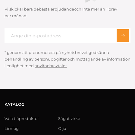
Vi skickar bara debästa erbjudandeoch Inte mer än 1 brev
per månad
* genom att prenumerera på nyhetsbrevet godkänna
behandling av personuppgifter och mottagande av information
i enlighet med
användaravtalet
KATALOG
Våra träprodukter
Sågat virke
Limfog
Olja