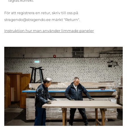
lagras korrekt
För att registrera en retur, skriv till oss på
stragendo@stragendo.ee märkt "Return".
Instruktion hur man använder limmade paneler