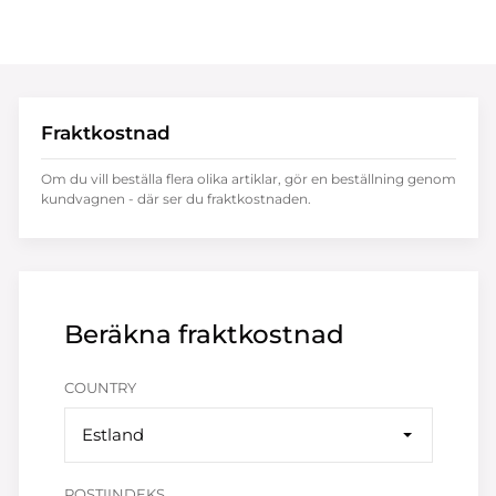
Fraktkostnad
Om du vill beställa flera olika artiklar, gör en beställning genom
kundvagnen - där ser du fraktkostnaden.
Beräkna fraktkostnad
COUNTRY
Estland
POSTIINDEKS