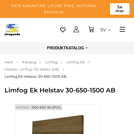
MER KARAKTÄR, LÄGRE PRIS. NATURAL
Se
mer
EKSKIVA.
SV
Tallinn
PRODUKTKATALOG
Leverans
Hem
Katalog
Limfog
Limfog Ek
Betalning
Helstav Limfog i Ek Select (AB)
Om företaget
Limfog Ek Helstav 30-650-1500 AB
Blogg
Limfog Ek Helstav 30-650-1500 AB
Kontakter
ARTIKEL:
1500-650-30-2PLTL