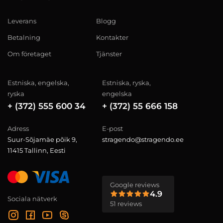
Leverans
Blogg
Betalning
Kontakter
Om företaget
Tjänster
Estniska, engelska,
Estniska, ryska,
ryska
engelska
+ (372) 555 600 34
+ (372) 55 666 158
Adress
E-post
Suur-Sõjamäe põik 9,
stragendo@stragendo.ee
11415 Tallinn, Eesti
Google reviews
4.9
Sociala nätverk
51 reviews