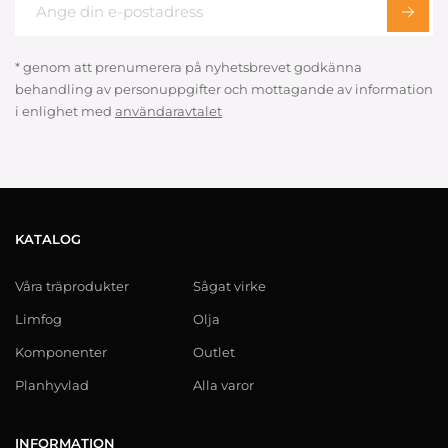
* genom att prenumerera på nyhetsbrevet godkänna
behandling av personuppgifter och mottagande av information
i enlighet med
användaravtalet
KATALOG
Våra träprodukter
Sågat virke
Limfog
Olja
Komponenter
Outlet
Planhyvlad
Alla varor
INFORMATION