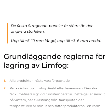
De flesta Stragendo-paneler är större än den
angivna storleken.
Upp till +5–10 mm längd, upp till +3–6 mm bredd.
Grundläggande reglerna för
lagring av Limfog:
Alla produkter måste vara förpackade.
Packa inte upp Limfog direkt efter leveransen. Den ska
”acklimatisera sig” vid rumstemperatur. Detta gäller särskilt
på vintern, när avlastning från transporten där
temperaturen är minus och sätter produkterna i en varm