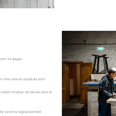
inom 14 dagar.
n inte vara en produkt som
ilket innebär att skivor som är
te varorna lagras korrekt