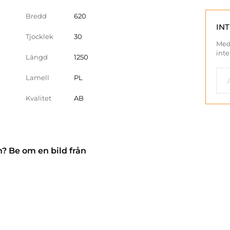
Bredd
620
IN
Tjocklek
30
Med
inte
Längd
1250
Lamell
PL
Kvalitet
AB
n? Be om en bild från