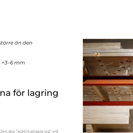
större än den
ll +3–6 mm
a för lagring
Den ska ”acklimatisera sig” vid