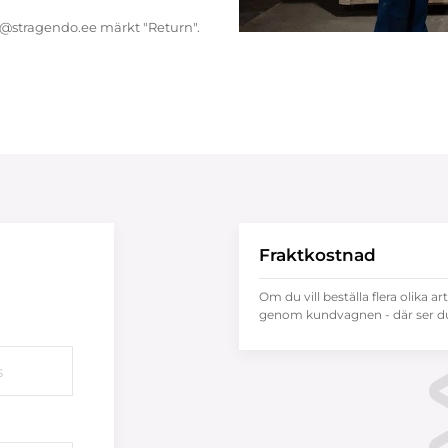
endo@stragendo.ee märkt "Return".
Fraktkostnad
Om du vill beställa flera olika ar
genom kundvagnen - där ser du