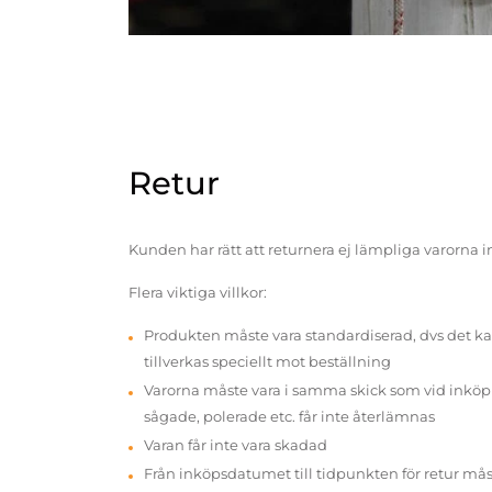
Retur
Kunden har rätt att returnera ej lämpliga varorna 
Flera viktiga villkor:
Produkten måste vara standardiserad, dvs det ka
tillverkas speciellt mot beställning
Varorna måste vara i samma skick som vid inköp v
sågade, polerade etc. får inte återlämnas
Varan får inte vara skadad
Från inköpsdatumet till tidpunkten för retur mås