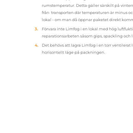
rumstemperatur. Detta gäller särskilt på vinter
från transporten där temperaturen är minus oc
lokal - om man då öppnar paketet direkt kom
Förvara inte Limfog i en lokal med hög luftfukt
reparationsarbeten såsom gips, spackling och 
Det behövs att lagra Limfog i en torr ventilerat 
horisontellt läge på packningen.