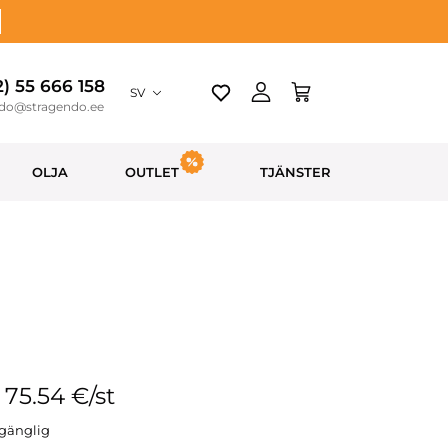
2) 55 666 158
SV
ndo@stragendo.ee
OLJA
OUTLET
TJÄNSTER
: 75.54 €/st
llgänglig