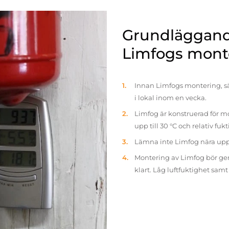
Grundläggande
Limfogs mont
Innan Limfogs montering, sä
i lokal inom en vecka.
Limfog är konstruerad för mo
upp till 30 °C och relativ fuk
Lämna inte Limfog nära up
Montering av Limfog bör gen
klart. Låg luftfuktighet sam