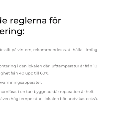
 reglerna för
ering:
rskilt på vintern, rekommenderas att hålla Limfog
ntering i den lokalen där lufttemperatur är från 10
tighet från 40 upp till 60%.
pvärmningsapparater.
omföras i en torr byggnad där reparation är helt
t även hög temperatur i lokalen bör undvikas också.