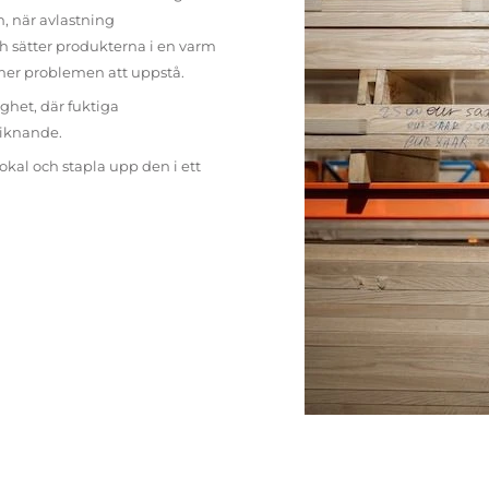
n, när avlastning
h sätter produkterna i en varm
mer problemen att uppstå.
ighet, där fuktiga
liknande.
lokal och stapla upp den i ett