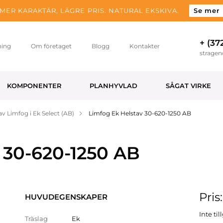
MER KARAKTÄR, LÄGRE PRIS. NATURAL EKSKIVA.
Se mer
+ (37
ning
Om företaget
Blogg
Kontakter
strage
KOMPONENTER
PLANHYVLAD
SÅGAT VIRKE
av Limfog i Ek Select (AB)
Limfog Ek Helstav 30-620-1250 AB
 30-620-1250 AB
Pris
HUVUDEGENSKAPER
Inte ti
Träslag
Ek