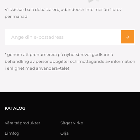
Vi skickar bara debästa erbjudandeoch Inte mer än 1 brev
per månad
* genom att prenumerera på nyhetsbrevet godkänna
behandling av personuppgifter och mottagande av information
i enlighet med
användaravtalet
KATALOG
Våra träprodukter
Sågat virke
Limfog
Olja