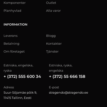
Komponenter
Outlet
Planhyvlad
Alla varor
INFORMATION
Leverans
Blogg
Betalning
Kontakter
Om företaget
Tjänster
Estniska, engelska,
Estniska, ryska,
ryska
engelska
+ (372) 555 600 34
+ (372) 55 666 158
Adress
E-post
Suur-Sõjamäe põik 9,
stragendo@stragendo.ee
11415 Tallinn, Eesti