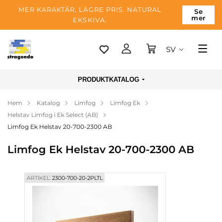
MER KARAKTÄR, LÄGRE PRIS. NATURAL
Se
mer
EKSKIVA.
SV
Tallinn
PRODUKTKATALOG
Leverans
Hem
Katalog
Limfog
Limfog Ek
Betalning
Helstav Limfog i Ek Select (AB)
Om företaget
Limfog Ek Helstav 20-700-2300 AB
Blogg
Limfog Ek Helstav 20-700-2300 AB
Kontakter
ARTIKEL:
2300-700-20-2PLTL