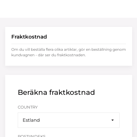
Fraktkostnad
Om du vill beställa flera olika artiklar, gör en beställning genom
kundvagnen - där ser du fraktkostnaden.
Beräkna fraktkostnad
COUNTRY
Estland
POSTIINDEKS