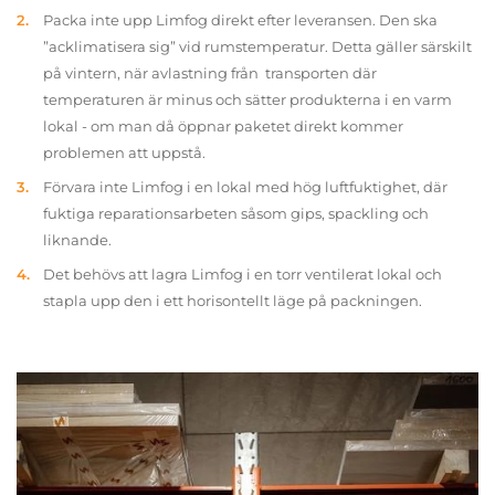
Packa inte upp Limfog direkt efter leveransen. Den ska
”acklimatisera sig” vid rumstemperatur. Detta gäller särskilt
på vintern, när avlastning från transporten där
temperaturen är minus och sätter produkterna i en varm
lokal - om man då öppnar paketet direkt kommer
problemen att uppstå.
Förvara inte Limfog i en lokal med hög luftfuktighet, där
fuktiga reparationsarbeten såsom gips, spackling och
liknande.
Det behövs att lagra Limfog i en torr ventilerat lokal och
stapla upp den i ett horisontellt läge på packningen.