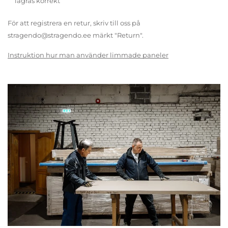
lagras korrekt
För att registrera en retur, skriv till oss på
stragendo@stragendo.ee märkt "Return".
Instruktion hur man använder limmade paneler