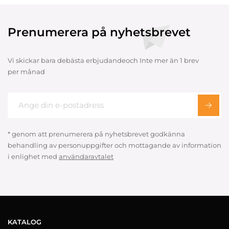
Prenumerera på nyhetsbrevet
Vi skickar bara debästa erbjudandeoch Inte mer än 1 brev
per månad
* genom att prenumerera på nyhetsbrevet godkänna
behandling av personuppgifter och mottagande av information
i enlighet med
användaravtalet
KATALOG