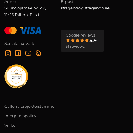
Adress
E-post
Suur-Sõjamäe põik 9,
stragendo@stragendo.ee
11415 Tallinn, Eesti
Google reviews
4.9
Sociala nätverk
51 reviews
Galleria projekteistamme
Integritetspolicy
Villkor