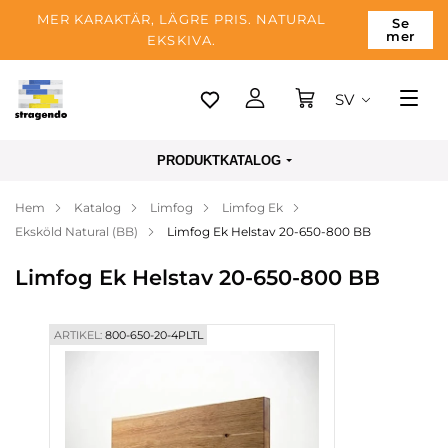
MER KARAKTÄR, LÄGRE PRIS. NATURAL
Se
mer
EKSKIVA.
SV
Tallinn
PRODUKTKATALOG
Leverans
Hem
Katalog
Limfog
Limfog Ek
Betalning
Eksköld Natural (BB)
Limfog Ek Helstav 20-650-800 BB
Om företaget
Limfog Ek Helstav 20-650-800 BB
Blogg
Kontakter
ARTIKEL:
800-650-20-4PLTL