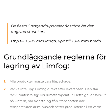
De flesta Stragendo-paneler är större än den
angivna storleken.
Upp till +5–10 mm längd, upp till +3–6 mm bredd.
Grundläggande reglerna för
lagring av Limfog:
Alla produkter måste vara förpackade.
Packa inte upp Limfog direkt efter leveransen. Den ska
”acklimatisera sig” vid rumstemperatur. Detta gäller särskilt
på vintern, när avlastning från transporten där
temperaturen är minus och sätter produkterna i en varm