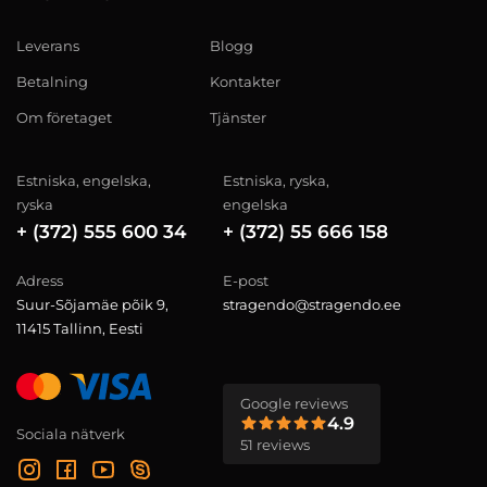
Leverans
Blogg
Betalning
Kontakter
Om företaget
Tjänster
Estniska, engelska,
Estniska, ryska,
ryska
engelska
+ (372) 555 600 34
+ (372) 55 666 158
Adress
E-post
Suur-Sõjamäe põik 9,
stragendo@stragendo.ee
11415 Tallinn, Eesti
Google reviews
4.9
Sociala nätverk
51 reviews