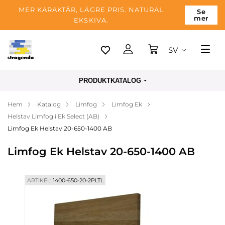
MER KARAKTÄR, LÄGRE PRIS. NATURAL
Se
mer
EKSKIVA.
SV
Tallinn
PRODUKTKATALOG
Leverans
Hem
Katalog
Limfog
Limfog Ek
Betalning
Helstav Limfog i Ek Select (AB)
Om företaget
Limfog Ek Helstav 20-650-1400 AB
Blogg
Limfog Ek Helstav 20-650-1400 AB
Kontakter
ARTIKEL:
1400-650-20-2PLTL