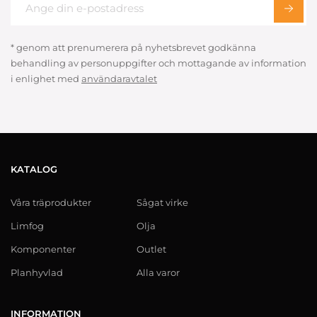
* genom att prenumerera på nyhetsbrevet godkänna
behandling av personuppgifter och mottagande av information
i enlighet med
användaravtalet
KATALOG
Våra träprodukter
Sågat virke
Limfog
Olja
Komponenter
Outlet
Planhyvlad
Alla varor
INFORMATION