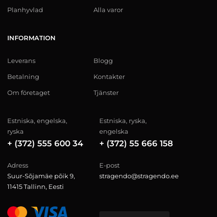
Planhyvlad
Alla varor
INFORMATION
Leverans
Blogg
Betalning
Kontakter
Om företaget
Tjänster
Estniska, engelska,
Estniska, ryska,
ryska
engelska
+ (372) 555 600 34
+ (372) 55 666 158
Adress
E-post
Suur-Sõjamäe põik 9,
stragendo@stragendo.ee
11415 Tallinn, Eesti