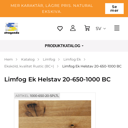
MER KARAKTÄR, LÄGRE PRIS. NATURAL
Se
mer
EKSKIVA.
SV
Tallinn
PRODUKTKATALOG
Leverans
Hem
Katalog
Limfog
Limfog Ek
Betalning
Eksköld, kvalitet Rustic (BC+)
Limfog Ek Helstav 20-650-1000 BC
Om företaget
Limfog Ek Helstav 20-650-1000 BC
Blogg
Kontakter
ARTIKEL:
1000-650-20-5PLTL