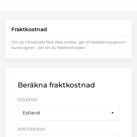
Fraktkostnad
Om du vill beställa flera olika artiklar, gör en beställning genom
kundvagnen - där ser du fraktkostnaden.
Beräkna fraktkostnad
COUNTRY
Estland
POSTIINDEKS