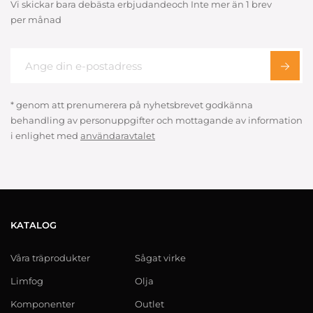
Vi skickar bara debästa erbjudandeoch Inte mer än 1 brev
per månad
* genom att prenumerera på nyhetsbrevet godkänna
behandling av personuppgifter och mottagande av information
i enlighet med
användaravtalet
KATALOG
Våra träprodukter
Sågat virke
Limfog
Olja
Komponenter
Outlet