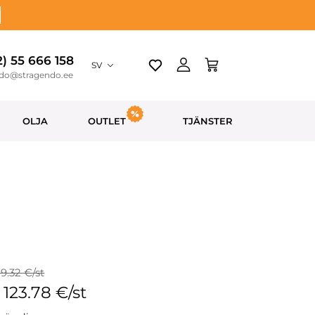
2) 55 666 158
SV
ndo@stragendo.ee
OLJA
OUTLET
TJÄNSTER
29.32 €/st
: 123.78 €/st