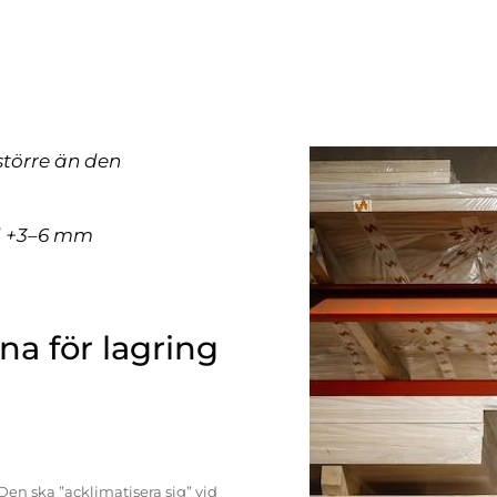
större än den
ll +3–6 mm
a för lagring
Den ska ”acklimatisera sig” vid