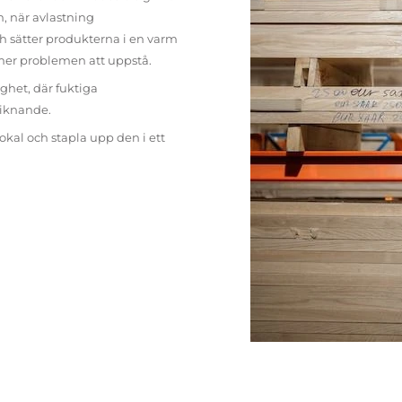
n, när avlastning
h sätter produkterna i en varm
mer problemen att uppstå.
ighet, där fuktiga
liknande.
lokal och stapla upp den i ett