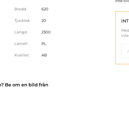
Inte ti
Bredd
620
Tjocklek
20
IN
Med
Längd
2300
inte
Lamell
PL
Kvalitet
AB
n? Be om en bild från