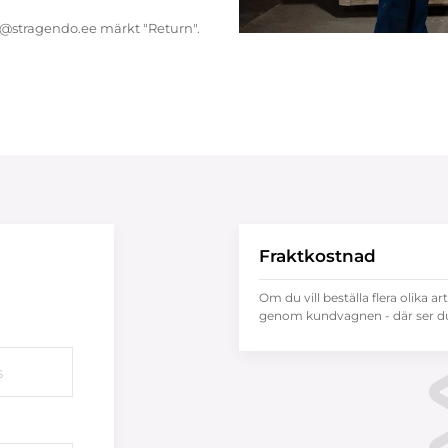
endo@stragendo.ee märkt "Return".
Fraktkostnad
Om du vill beställa flera olika ar
genom kundvagnen - där ser du