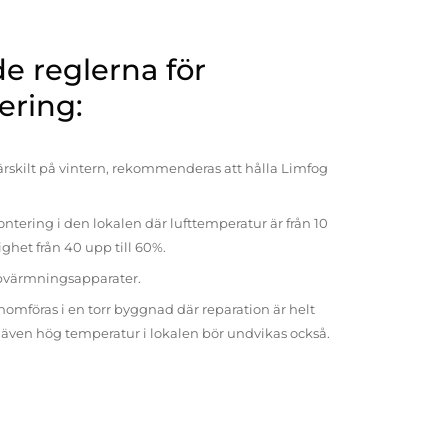
 reglerna för
ering:
rskilt på vintern, rekommenderas att hålla Limfog
ntering i den lokalen där lufttemperatur är från 10
tighet från 40 upp till 60%.
pvärmningsapparater.
omföras i en torr byggnad där reparation är helt
t även hög temperatur i lokalen bör undvikas också.