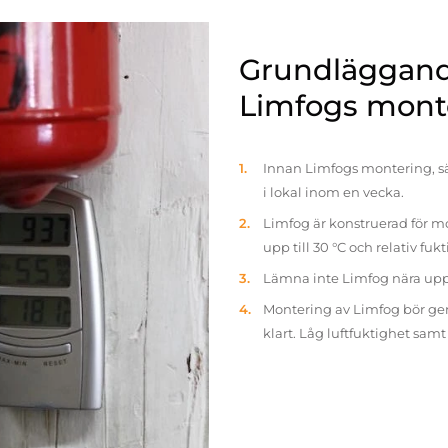
Grundläggande
Limfogs mont
Innan Limfogs montering, sä
i lokal inom en vecka.
Limfog är konstruerad för mo
upp till 30 °C och relativ fuk
Lämna inte Limfog nära up
Montering av Limfog bör gen
klart. Låg luftfuktighet sam