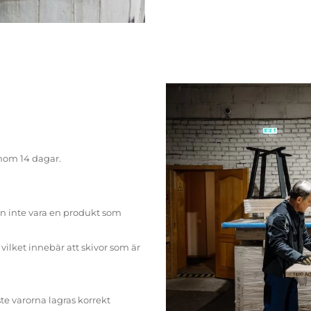
inom 14 dagar.
n inte vara en produkt som
ilket innebär att skivor som är
te varorna lagras korrekt