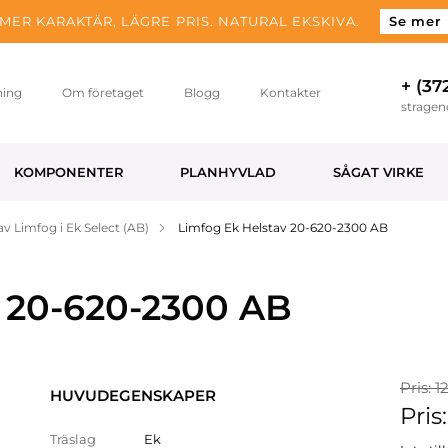
MER KARAKTÄR, LÄGRE PRIS. NATURAL EKSKIVA.
Se mer
+ (37
ning
Om företaget
Blogg
Kontakter
strage
KOMPONENTER
PLANHYVLAD
SÅGAT VIRKE
av Limfog i Ek Select (AB)
Limfog Ek Helstav 20-620-2300 AB
 20-620-2300 AB
Pris: 1
HUVUDEGENSKAPER
Pris
Träslag
Ek