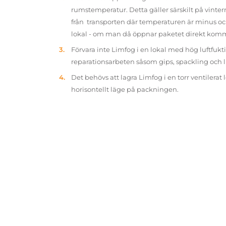
rumstemperatur. Detta gäller särskilt på vinter
från transporten där temperaturen är minus oc
lokal - om man då öppnar paketet direkt kom
Förvara inte Limfog i en lokal med hög luftfukt
reparationsarbeten såsom gips, spackling och 
Det behövs att lagra Limfog i en torr ventilerat 
horisontellt läge på packningen.