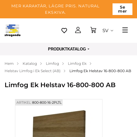
MER KARAKTÄR, LÄGRE PRIS. NATURAL
Se
mer
EKSKIVA.
SV
Tallinn
PRODUKTKATALOG
Leverans
Hem
Katalog
Limfog
Limfog Ek
Betalning
Helstav Limfog i Ek Select (AB)
Limfog Ek Helstav 16-800-800 AB
Om företaget
Limfog Ek Helstav 16-800-800 AB
Blogg
Kontakter
ARTIKEL:
800-800-16-2PLTL