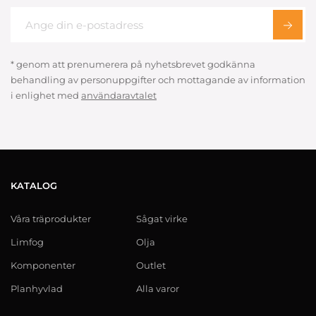
* genom att prenumerera på nyhetsbrevet godkänna
behandling av personuppgifter och mottagande av information
i enlighet med
användaravtalet
KATALOG
Våra träprodukter
Sågat virke
Limfog
Olja
Komponenter
Outlet
Planhyvlad
Alla varor