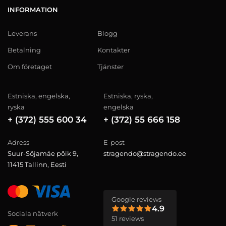
INFORMATION
Leverans
Blogg
Betalning
Kontakter
Om företaget
Tjänster
Estniska, engelska,
Estniska, ryska,
ryska
engelska
+ (372) 555 600 34
+ (372) 55 666 158
Adress
E-post
Suur-Sõjamäe põik 9,
stragendo@stragendo.ee
11415 Tallinn, Eesti
Google reviews
4.9
Sociala nätverk
51 reviews