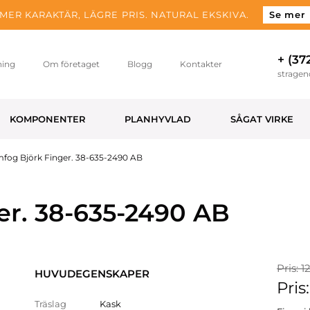
MER KARAKTÄR, LÄGRE PRIS. NATURAL EKSKIVA.
Se mer
+ (37
ning
Om företaget
Blogg
Kontakter
strage
KOMPONENTER
PLANHYVLAD
SÅGAT VIRKE
mfog Björk Finger. 38-635-2490 AB
er. 38-635-2490 AB
Pris: 1
HUVUDEGENSKAPER
Pris
Träslag
Kask