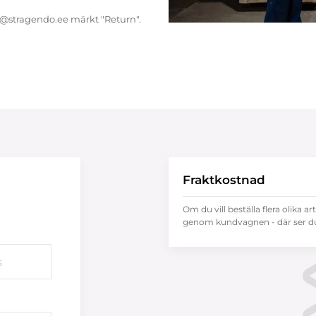
endo@stragendo.ee märkt "Return".
Fraktkostnad
Om du vill beställa flera olika ar
genom kundvagnen - där ser du