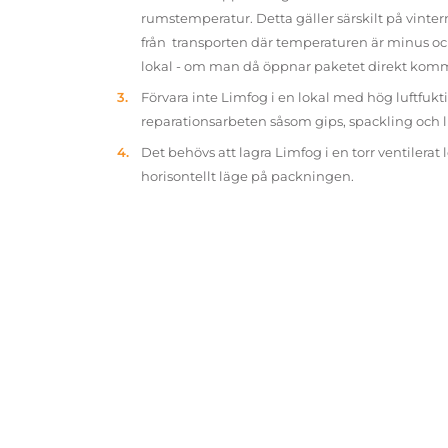
rumstemperatur. Detta gäller särskilt på vinter
från transporten där temperaturen är minus oc
lokal - om man då öppnar paketet direkt kom
Förvara inte Limfog i en lokal med hög luftfukt
reparationsarbeten såsom gips, spackling och 
Det behövs att lagra Limfog i en torr ventilerat 
horisontellt läge på packningen.