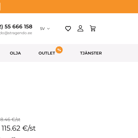
2) 55 666 158
SV
ndo@stragendo.ee
OLJA
OUTLET
TJÄNSTER
28.46 €/st
: 115.62 €/st