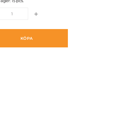
lager: 15 pcs.
KÖPA