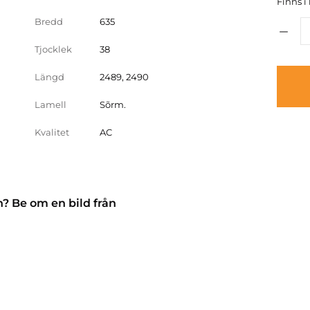
Finns i 
Bredd
635
Tjocklek
38
Längd
2489, 2490
Lamell
Sõrm.
Kvalitet
AC
n? Be om en bild från