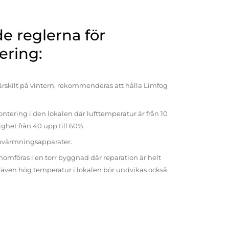
 reglerna för
ering:
rskilt på vintern, rekommenderas att hålla Limfog
ntering i den lokalen där lufttemperatur är från 10
tighet från 40 upp till 60%.
pvärmningsapparater.
omföras i en torr byggnad där reparation är helt
t även hög temperatur i lokalen bör undvikas också.