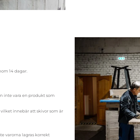
inom 14 dagar.
n inte vara en produkt som
ilket innebär att skivor som är
te varorna lagras korrekt