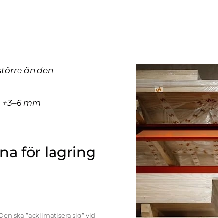
större än den
ll +3–6 mm
a för lagring
Den ska ”acklimatisera sig” vid