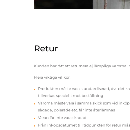
Retur
Kunden har rätt att returnera ej lämpliga varorna 
Flera viktiga villkor:
Produkten måste vara standardiserad, dvs det ka
tillverkas speciellt mot beställning
Varorna måste vara i samma skick som vid inköp v
sågade, polerade etc. får inte återlämnas
Varan får inte vara skadad
Från inköpsdatumet till tidpunkten för retur mås