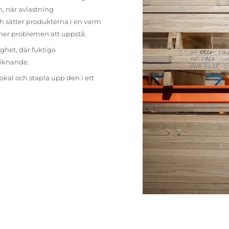
n, när avlastning
h sätter produkterna i en varm
mer problemen att uppstå.
ighet, där fuktiga
liknande.
lokal och stapla upp den i ett