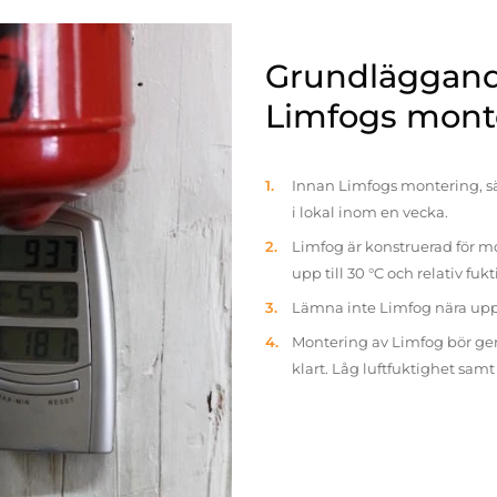
Grundläggande
Limfogs mont
Innan Limfogs montering, sä
i lokal inom en vecka.
Limfog är konstruerad för mo
upp till 30 °C och relativ fuk
Lämna inte Limfog nära up
Montering av Limfog bör gen
klart. Låg luftfuktighet sam