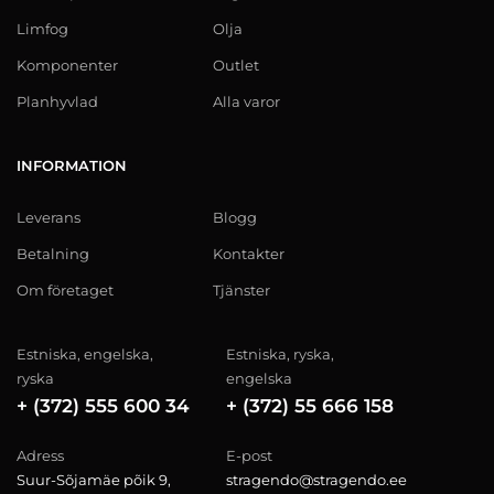
Limfog
Olja
Komponenter
Outlet
Planhyvlad
Alla varor
INFORMATION
Leverans
Blogg
Betalning
Kontakter
Om företaget
Tjänster
Estniska, engelska,
Estniska, ryska,
ryska
engelska
+ (372) 555 600 34
+ (372) 55 666 158
Adress
E-post
Suur-Sõjamäe põik 9,
stragendo@stragendo.ee