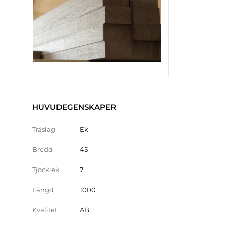
HUVUDEGENSKAPER
Träslag
Ek
Bredd
45
Tjocklek
7
Längd
1000
Kvalitet
AB