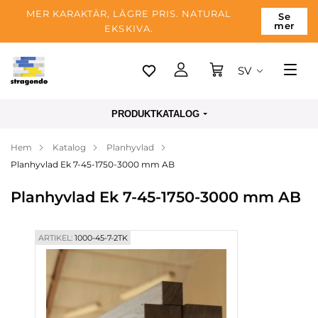
MER KARAKTÄR, LÄGRE PRIS. NATURAL
Se
mer
EKSKIVA.
SV
Tallinn
PRODUKTKATALOG
Leverans
Hem
Katalog
Planhyvlad
Betalning
Planhyvlad Ek 7-45-1750-3000 mm AB
Om företaget
Planhyvlad Ek 7-45-1750-3000 mm AB
Blogg
Kontakter
ARTIKEL:
1000-45-7-2TK