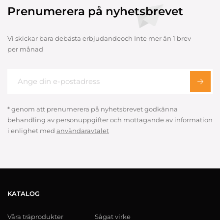
Prenumerera på nyhetsbrevet
Vi skickar bara debästa erbjudandeoch Inte mer än 1 brev
per månad
* genom att prenumerera på nyhetsbrevet godkänna
behandling av personuppgifter och mottagande av information
i enlighet med
användaravtalet
KATALOG
Våra träprodukter
Sågat virke