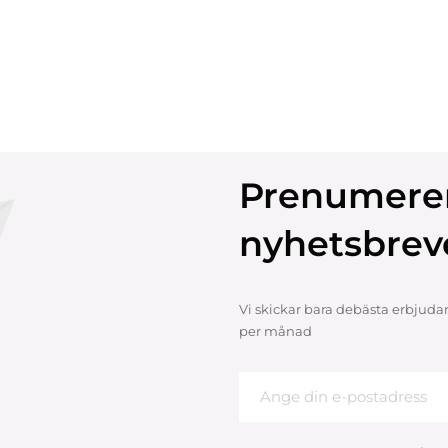
Prenumere
nyhetsbrev
Vi skickar bara debästa erbjuda
per månad