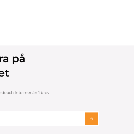
ra på
et
ndeoch Inte mer än 1 brev