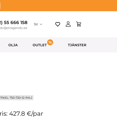
2) 55 666 158
SV
ndo@stragendo.ee
OLJA
OUTLET
TJÄNSTER
TIKEL: 750-720-12-1MLJ
ris: 427.8 €/par