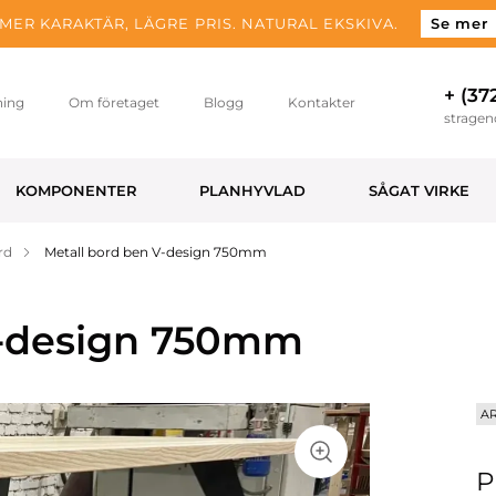
MER KARAKTÄR, LÄGRE PRIS. NATURAL EKSKIVA.
Se mer
+ (37
ning
Om företaget
Blogg
Kontakter
strage
KOMPONENTER
PLANHYVLAD
SÅGAT VIRKE
rd
Metall bord ben V-design 750mm
V-design 750mm
AR
P