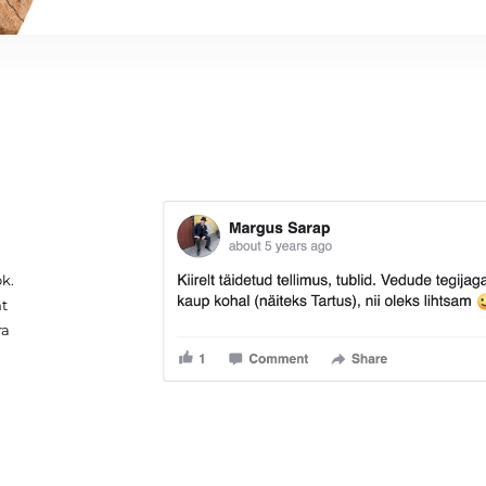
ok.
mt
ra