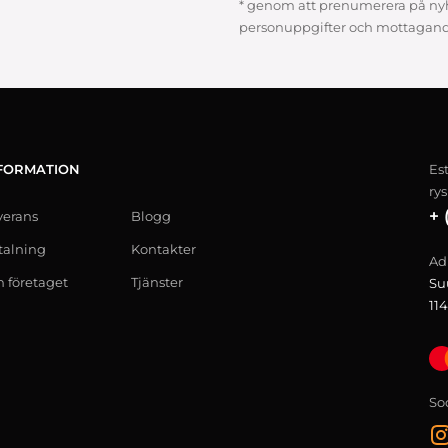
* genom att prenumerera på ny
personuppgifter och mottagand
FORMATION
Es
ry
+ 
verans
Blogg
talning
Kontakter
Ad
 företaget
Tjänster
Su
114
So