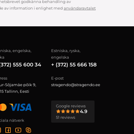
hetsbrevet godkänna behandling av
e av information i enlighet med
användaravtalet
tniska, engelska,
Estniska, ryska,
ska
engelska
(372) 555 600 34
+ (372) 55 666 158
ress
E-post
ur-Sõjamäe põik 9,
stragendo@stragendo.ee
15 Tallinn, Eesti
Google reviews
4.9
51 reviews
ciala nätverk