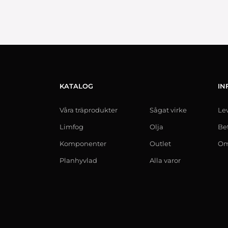
KATALOG
IN
Våra träprodukter
Sågat virke
Le
Limfog
Olja
Be
Komponenter
Outlet
Om
Planhyvlad
Alla varor