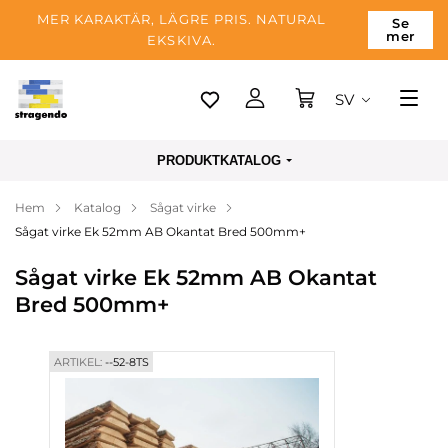
MER KARAKTÄR, LÄGRE PRIS. NATURAL
Se
mer
EKSKIVA.
SV
Tallinn
PRODUKTKATALOG
Leverans
Hem
Katalog
Sågat virke
Betalning
Sågat virke Ek 52mm AB Okantat Bred 500mm+
Om företaget
Sågat virke Ek 52mm AB Okantat
Blogg
Bred 500mm+
Kontakter
ARTIKEL:
--52-8TS