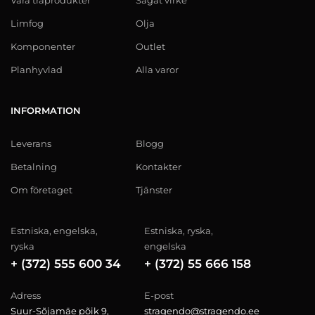
Limfog
Olja
Komponenter
Outlet
Planhyvlad
Alla varor
INFORMATION
Leverans
Blogg
Betalning
Kontakter
Om företaget
Tjänster
Estniska, engelska,
Estniska, ryska,
ryska
engelska
+ (372) 555 600 34
+ (372) 55 666 158
Adress
E-post
Suur-Sõjamäe põik 9,
stragendo@stragendo.ee