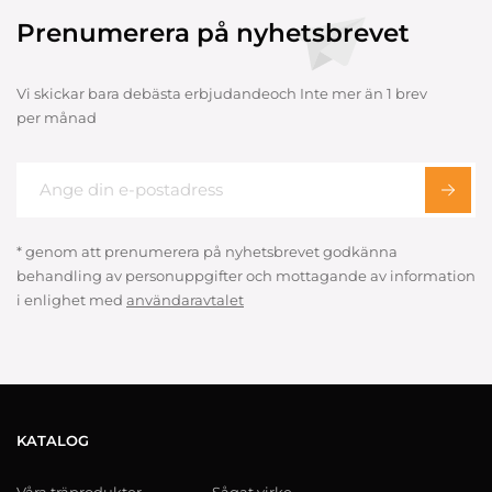
Prenumerera på nyhetsbrevet
Vi skickar bara debästa erbjudandeoch Inte mer än 1 brev
per månad
* genom att prenumerera på nyhetsbrevet godkänna
behandling av personuppgifter och mottagande av information
i enlighet med
användaravtalet
KATALOG
Våra träprodukter
Sågat virke