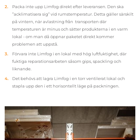
Packa inte upp Limfog direkt efter leveransen. Den ska
”acklimatisera sig” vid rumstemperatur. Detta gäller särskilt
på vintern, när avlastning från transporten där
temperaturen är minus och sätter produkterna i en varm
lokal - om man då öppnar paketet direkt kommer
problemen att uppstå.
Förvara inte Limfog i en lokal med hög luftfuktighet, där
fuktiga reparationsarbeten såsom gips, spackling och
liknande.
Det behövs att lagra Limfog i en torr ventilerat lokal och
stapla upp den i ett horisontellt läge på packningen.