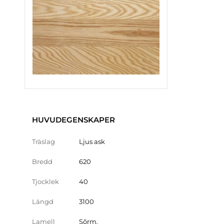
HUVUDEGENSKAPER
Träslag
Ljus ask
Bredd
620
Tjocklek
40
Längd
3100
Lamell
Sõrm.