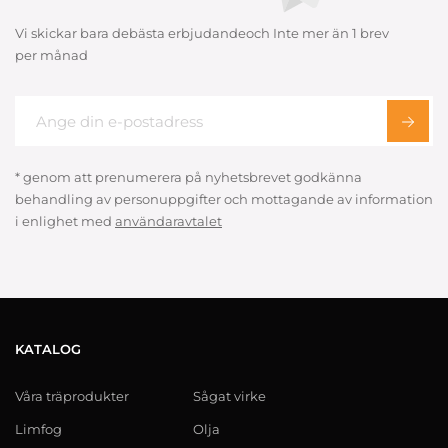
Vi skickar bara debästa erbjudandeoch Inte mer än 1 brev
per månad
* genom att prenumerera på nyhetsbrevet godkänna
behandling av personuppgifter och mottagande av information
i enlighet med
användaravtalet
KATALOG
Våra träprodukter
Sågat virke
Limfog
Olja