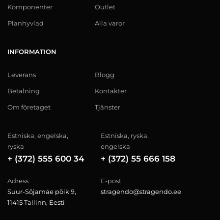
Komponenter
Outlet
Planhyvlad
Alla varor
INFORMATION
Leverans
Blogg
Betalning
Kontakter
Om företaget
Tjänster
Estniska, engelska,
Estniska, ryska,
ryska
engelska
+ (372) 555 600 34
+ (372) 55 666 158
Adress
E-post
Suur-Sõjamäe põik 9,
stragendo@stragendo.ee
11415 Tallinn, Eesti