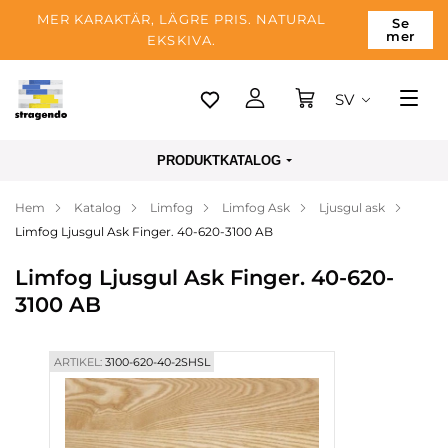
MER KARAKTÄR, LÄGRE PRIS. NATURAL
Se
mer
EKSKIVA.
SV
Tallinn
PRODUKTKATALOG
Leverans
Hem
Katalog
Limfog
Limfog Ask
Ljusgul ask
Betalning
Limfog Ljusgul Ask Finger. 40-620-3100 AB
Om företaget
Limfog Ljusgul Ask Finger. 40-620-
Blogg
3100 AB
Kontakter
ARTIKEL:
3100-620-40-2SHSL